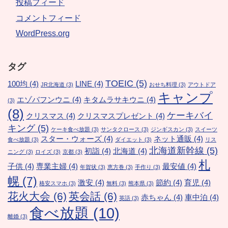
投稿フィード
コメントフィード
WordPress.org
タグ
TOEIC
(5)
100均
(4)
LINE
(4)
JR北海道
(3)
おせち料理
(3)
アウトドア
キャンプ
エゾバフンウニ
(4)
キタムラサキウニ
(4)
(3)
(8)
ケーキバイ
クリスマス
(4)
クリスマスプレゼント
(4)
キング
(5)
ケーキ食べ放題
(3)
サンタクロース
(3)
ジンギスカン
(3)
スイーツ
スター・ウォーズ
(4)
ネット通販
(4)
食べ放題
(3)
ダイエット
(3)
リス
北海道新幹線
(5)
初詣
(4)
北海道
(4)
ニング
(3)
ロイズ
(3)
京都
(3)
札
子供
(4)
専業主婦
(4)
最安値
(4)
年賀状
(3)
恵方巻
(3)
手作り
(3)
幌
(7)
激安
(4)
節約
(4)
育児
(4)
格安スマホ
(3)
無料
(3)
熊本県
(3)
花火大会
(6)
英会話
(6)
赤ちゃん
(4)
車中泊
(4)
英語
(3)
食べ放題
(10)
離婚
(3)