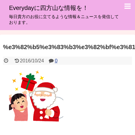
Everydayに四方山な情報を！
毎日貴方のお役に立てるような情報＆ニュースを発信して
おります。
%e3%82%b5%e3%83%b3%e3%82%bf%e3%8
2016/10/24
0