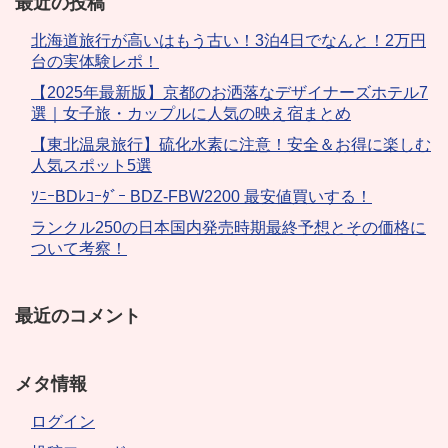
最近の投稿
北海道旅行が高いはもう古い！3泊4日でなんと！2万円
台の実体験レポ！
【2025年最新版】京都のお洒落なデザイナーズホテル7
選｜女子旅・カップルに人気の映え宿まとめ
【東北温泉旅行】硫化水素に注意！安全＆お得に楽しむ
人気スポット5選
ｿﾆｰBDﾚｺｰﾀﾞｰ BDZ-FBW2200 最安値買いする！
ランクル250の日本国内発売時期最終予想とその価格に
ついて考察！
最近のコメント
メタ情報
ログイン