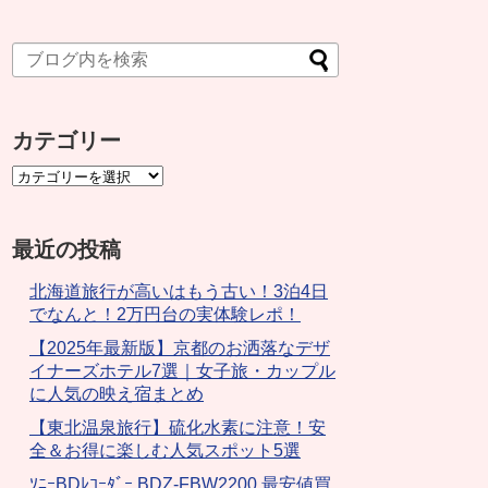
カテゴリー
最近の投稿
北海道旅行が高いはもう古い！3泊4日
でなんと！2万円台の実体験レポ！
【2025年最新版】京都のお洒落なデザ
イナーズホテル7選｜女子旅・カップル
に人気の映え宿まとめ
【東北温泉旅行】硫化水素に注意！安
全＆お得に楽しむ人気スポット5選
ｿﾆｰBDﾚｺｰﾀﾞｰ BDZ-FBW2200 最安値買