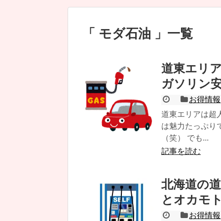
モダ石油
一覧
道東エリア
ガソリン
お得情報
道東エリアは超
は魅力たっぷり
（笑） でも...
記事を読む
北海道の道
とオカモ
お得情報