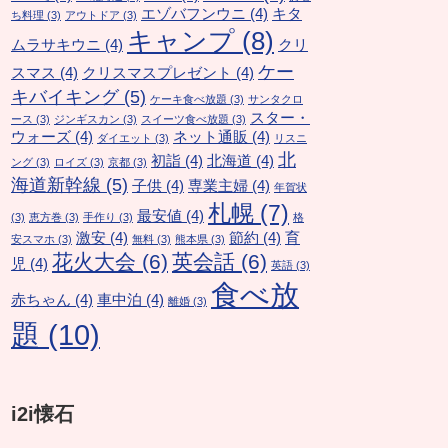
エゾバフンウニ
(4)
キタ
ち料理
(3)
アウトドア
(3)
キャンプ
(8)
ムラサキウニ
(4)
クリ
ケー
スマス
(4)
クリスマスプレゼント
(4)
キバイキング
(5)
ケーキ食べ放題
(3)
サンタクロ
スター・
ース
(3)
ジンギスカン
(3)
スイーツ食べ放題
(3)
ウォーズ
(4)
ネット通販
(4)
ダイエット
(3)
リスニ
北
初詣
(4)
北海道
(4)
ング
(3)
ロイズ
(3)
京都
(3)
海道新幹線
(5)
子供
(4)
専業主婦
(4)
年賀状
札幌
(7)
最安値
(4)
(3)
恵方巻
(3)
手作り
(3)
格
激安
(4)
節約
(4)
育
安スマホ
(3)
無料
(3)
熊本県
(3)
花火大会
(6)
英会話
(6)
児
(4)
英語
(3)
食べ放
赤ちゃん
(4)
車中泊
(4)
離婚
(3)
題
(10)
i2i懐石