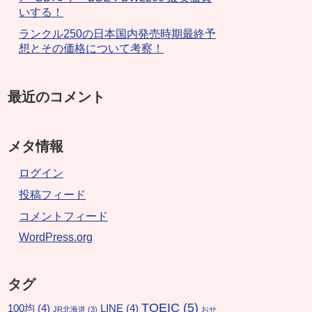
いする！
ランクル250の日本国内発売時期最終予
想とその価格について考察！
最近のコメント
メタ情報
ログイン
投稿フィード
コメントフィード
WordPress.org
タグ
TOEIC
(5)
100均
(4)
LINE
(4)
JR北海道
(3)
おせ