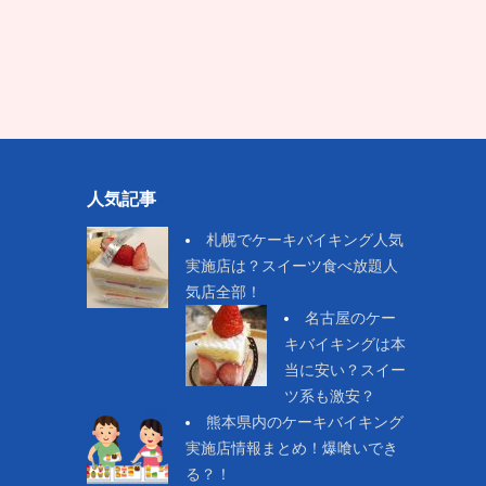
人気記事
札幌でケーキバイキング人気
実施店は？スイーツ食べ放題人
気店全部！
名古屋のケー
キバイキングは本
当に安い？スイー
ツ系も激安？
熊本県内のケーキバイキング
実施店情報まとめ！爆喰いでき
る？！