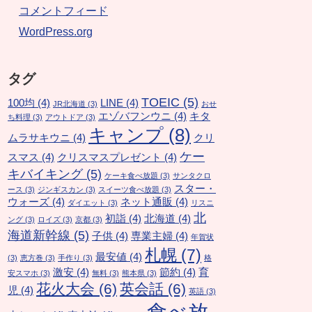
コメントフィード
WordPress.org
タグ
TOEIC
(5)
100均
(4)
LINE
(4)
JR北海道
(3)
おせ
エゾバフンウニ
(4)
キタ
ち料理
(3)
アウトドア
(3)
キャンプ
(8)
ムラサキウニ
(4)
クリ
ケー
スマス
(4)
クリスマスプレゼント
(4)
キバイキング
(5)
ケーキ食べ放題
(3)
サンタクロ
スター・
ース
(3)
ジンギスカン
(3)
スイーツ食べ放題
(3)
ウォーズ
(4)
ネット通販
(4)
ダイエット
(3)
リスニ
北
初詣
(4)
北海道
(4)
ング
(3)
ロイズ
(3)
京都
(3)
海道新幹線
(5)
子供
(4)
専業主婦
(4)
年賀状
札幌
(7)
最安値
(4)
(3)
恵方巻
(3)
手作り
(3)
格
激安
(4)
節約
(4)
育
安スマホ
(3)
無料
(3)
熊本県
(3)
花火大会
(6)
英会話
(6)
児
(4)
英語
(3)
食べ放