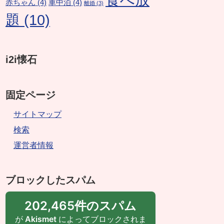
赤ちゃん
(4)
車中泊
(4)
離婚
(3)
題
(10)
i2i懐石
固定ページ
サイトマップ
検索
運営者情報
ブロックしたスパム
202,465件のスパム
が
Akismet
によってブロックされま