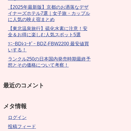
【2025年最新版】京都のお洒落なデザ
イナーズホテル7選｜女子旅・カップル
に人気の映え宿まとめ
【東北温泉旅行】硫化水素に注意！安
全＆お得に楽しむ人気スポット5選
ｿﾆｰBDﾚｺｰﾀﾞｰ BDZ-FBW2200 最安値買
いする！
ランクル250の日本国内発売時期最終予
想とその価格について考察！
最近のコメント
メタ情報
ログイン
投稿フィード