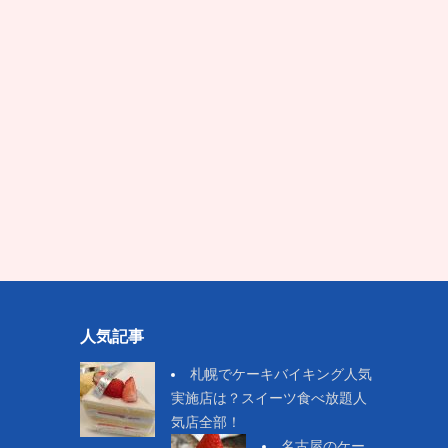
人気記事
札幌でケーキバイキング人気
実施店は？スイーツ食べ放題人
気店全部！
名古屋のケー