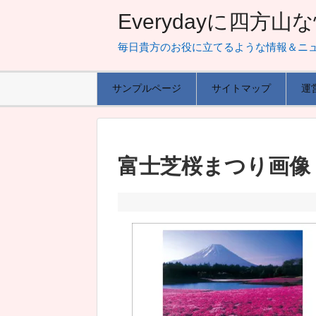
Everydayに四方
毎日貴方のお役に立てるような情報＆ニ
サンプルページ
サイトマップ
運
富士芝桜まつり画像