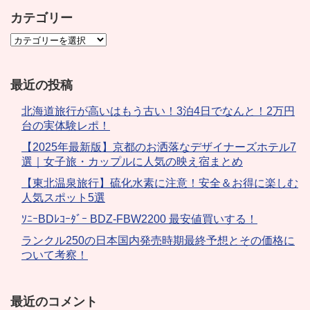
カテゴリー
最近の投稿
北海道旅行が高いはもう古い！3泊4日でなんと！2万円
台の実体験レポ！
【2025年最新版】京都のお洒落なデザイナーズホテル7
選｜女子旅・カップルに人気の映え宿まとめ
【東北温泉旅行】硫化水素に注意！安全＆お得に楽しむ
人気スポット5選
ｿﾆｰBDﾚｺｰﾀﾞｰ BDZ-FBW2200 最安値買いする！
ランクル250の日本国内発売時期最終予想とその価格に
ついて考察！
最近のコメント