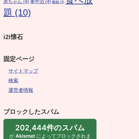
赤ちゃん
(4)
車中泊
(4)
離婚
(3)
題
(10)
i2i懐石
固定ページ
サイトマップ
検索
運営者情報
ブロックしたスパム
202,444件のスパム
が
Akismet
によってブロックされま