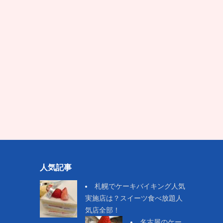
人気記事
札幌でケーキバイキング人気
実施店は？スイーツ食べ放題人
気店全部！
名古屋のケー