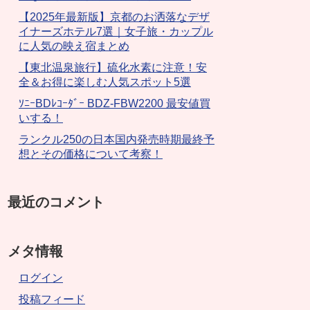
【2025年最新版】京都のお洒落なデザ
イナーズホテル7選｜女子旅・カップル
に人気の映え宿まとめ
【東北温泉旅行】硫化水素に注意！安
全＆お得に楽しむ人気スポット5選
ｿﾆｰBDﾚｺｰﾀﾞｰ BDZ-FBW2200 最安値買
いする！
ランクル250の日本国内発売時期最終予
想とその価格について考察！
最近のコメント
メタ情報
ログイン
投稿フィード