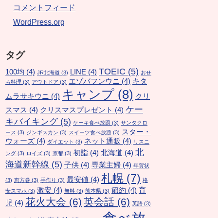
コメントフィード
WordPress.org
タグ
TOEIC
(5)
100均
(4)
LINE
(4)
JR北海道
(3)
おせ
エゾバフンウニ
(4)
キタ
ち料理
(3)
アウトドア
(3)
キャンプ
(8)
ムラサキウニ
(4)
クリ
ケー
スマス
(4)
クリスマスプレゼント
(4)
キバイキング
(5)
ケーキ食べ放題
(3)
サンタクロ
スター・
ース
(3)
ジンギスカン
(3)
スイーツ食べ放題
(3)
ウォーズ
(4)
ネット通販
(4)
ダイエット
(3)
リスニ
北
初詣
(4)
北海道
(4)
ング
(3)
ロイズ
(3)
京都
(3)
海道新幹線
(5)
子供
(4)
専業主婦
(4)
年賀状
札幌
(7)
最安値
(4)
(3)
恵方巻
(3)
手作り
(3)
格
激安
(4)
節約
(4)
育
安スマホ
(3)
無料
(3)
熊本県
(3)
花火大会
(6)
英会話
(6)
児
(4)
英語
(3)
食べ放