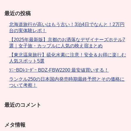
最近の投稿
北海道旅行が高いはもう古い！3泊4日でなんと！2万円
台の実体験レポ！
【2025年最新版】京都のお洒落なデザイナーズホテル7
選｜女子旅・カップルに人気の映え宿まとめ
【東北温泉旅行】硫化水素に注意！安全＆お得に楽しむ
人気スポット5選
ｿﾆｰBDﾚｺｰﾀﾞｰ BDZ-FBW2200 最安値買いする！
ランクル250の日本国内発売時期最終予想とその価格に
ついて考察！
最近のコメント
メタ情報