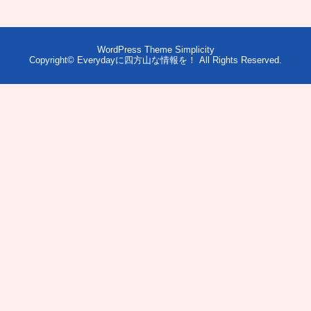
WordPress Theme
Simplicity
Copyright©
Everydayに四方山な情報を！
All Rights Reserved.