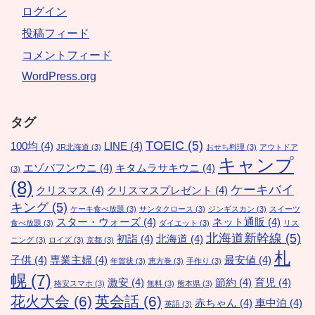
ログイン
投稿フィード
コメントフィード
WordPress.org
タグ
TOEIC
(5)
100均
(4)
LINE
(4)
JR北海道
(3)
おせち料理
(3)
アウトドア
キャンプ
エゾバフンウニ
(4)
キタムラサキウニ
(4)
(3)
(8)
ケーキバイ
クリスマス
(4)
クリスマスプレゼント
(4)
キング
(5)
ケーキ食べ放題
(3)
サンタクロース
(3)
ジンギスカン
(3)
スイーツ
スター・ウォーズ
(4)
ネット通販
(4)
食べ放題
(3)
ダイエット
(3)
リス
北海道新幹線
(5)
初詣
(4)
北海道
(4)
ニング
(3)
ロイズ
(3)
京都
(3)
札
子供
(4)
専業主婦
(4)
最安値
(4)
年賀状
(3)
恵方巻
(3)
手作り
(3)
幌
(7)
激安
(4)
節約
(4)
育児
(4)
格安スマホ
(3)
無料
(3)
熊本県
(3)
花火大会
(6)
英会話
(6)
赤ちゃん
(4)
車中泊
(4)
英語
(3)