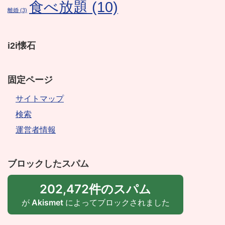
食べ放題
(10)
離婚
(3)
i2i懐石
固定ページ
サイトマップ
検索
運営者情報
ブロックしたスパム
202,472件のスパム
が
Akismet
によってブロックされました