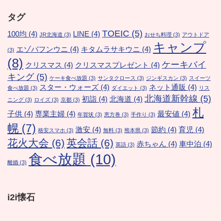
タグ
TOEIC
(5)
100均
(4)
LINE
(4)
JR北海道
(3)
おせち料理
(3)
アウトドア
キャンプ
エゾバフンウニ
(4)
キタムラサキウニ
(4)
(3)
(8)
ケーキバイ
クリスマス
(4)
クリスマスプレゼント
(4)
キング
(5)
ケーキ食べ放題
(3)
サンタクロース
(3)
ジンギスカン
(3)
スイーツ
スター・ウォーズ
(4)
ネット通販
(4)
食べ放題
(3)
ダイエット
(3)
リス
北海道新幹線
(5)
初詣
(4)
北海道
(4)
ニング
(3)
ロイズ
(3)
京都
(3)
札
子供
(4)
専業主婦
(4)
最安値
(4)
年賀状
(3)
恵方巻
(3)
手作り
(3)
幌
(7)
激安
(4)
節約
(4)
育児
(4)
格安スマホ
(3)
無料
(3)
熊本県
(3)
花火大会
(6)
英会話
(6)
赤ちゃん
(4)
車中泊
(4)
英語
(3)
食べ放題
(10)
離婚
(3)
i2i懐石