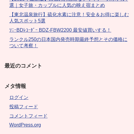
選｜女子旅・カップルに人気の映え宿まとめ
【東北温泉旅行】硫化水素に注意！安全＆お得に楽しむ
人気スポット5選
ｿﾆｰBDﾚｺｰﾀﾞｰ BDZ-FBW2200 最安値買いする！
ランクル250の日本国内発売時期最終予想とその価格に
ついて考察！
最近のコメント
メタ情報
ログイン
投稿フィード
コメントフィード
WordPress.org