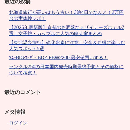
最近の投稿
北海道旅行が高いはもう古い！3泊4日でなんと！2万円
台の実体験レポ！
【2025年最新版】京都のお洒落なデザイナーズホテル7
選｜女子旅・カップルに人気の映え宿まとめ
【東北温泉旅行】硫化水素に注意！安全＆お得に楽しむ
人気スポット5選
ｿﾆｰBDﾚｺｰﾀﾞｰ BDZ-FBW2200 最安値買いする！
ランクル250の日本国内発売時期最終予想とその価格に
ついて考察！
最近のコメント
メタ情報
ログイン