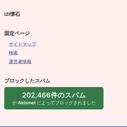
i2i懐石
固定ページ
サイトマップ
検索
運営者情報
ブロックしたスパム
202,466件のスパム
が
Akismet
によってブロックされました