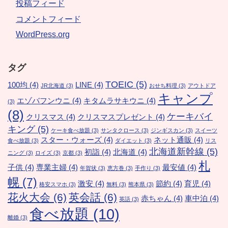
投稿フィード
コメントフィード
WordPress.org
タグ
TOEIC
(5)
100均
(4)
LINE
(4)
JR北海道
(3)
おせち料理
(3)
アウトドア
キャンプ
エゾバフンウニ
(4)
キタムラサキウニ
(4)
(3)
(8)
ケーキバイ
クリスマス
(4)
クリスマスプレゼント
(4)
キング
(5)
ケーキ食べ放題
(3)
サンタクロース
(3)
ジンギスカン
(3)
スイーツ
スター・ウォーズ
(4)
ネット通販
(4)
食べ放題
(3)
ダイエット
(3)
リス
北海道新幹線
(5)
初詣
(4)
北海道
(4)
ニング
(3)
ロイズ
(3)
京都
(3)
札
子供
(4)
専業主婦
(4)
最安値
(4)
年賀状
(3)
恵方巻
(3)
手作り
(3)
幌
(7)
激安
(4)
節約
(4)
育児
(4)
格安スマホ
(3)
無料
(3)
熊本県
(3)
花火大会
(6)
英会話
(6)
赤ちゃん
(4)
車中泊
(4)
英語
(3)
食べ放題
(10)
離婚
(3)