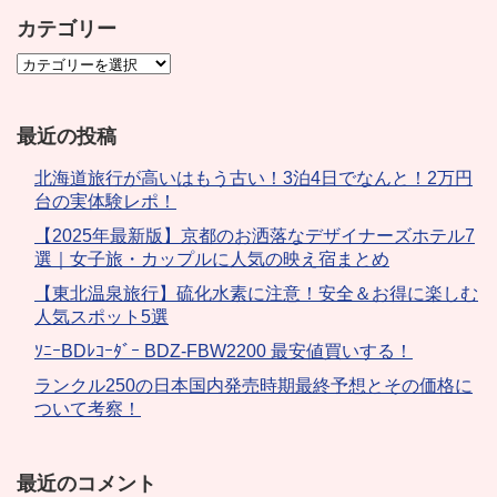
カテゴリー
最近の投稿
北海道旅行が高いはもう古い！3泊4日でなんと！2万円
台の実体験レポ！
【2025年最新版】京都のお洒落なデザイナーズホテル7
選｜女子旅・カップルに人気の映え宿まとめ
【東北温泉旅行】硫化水素に注意！安全＆お得に楽しむ
人気スポット5選
ｿﾆｰBDﾚｺｰﾀﾞｰ BDZ-FBW2200 最安値買いする！
ランクル250の日本国内発売時期最終予想とその価格に
ついて考察！
最近のコメント