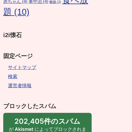
赤ちゃん
(4)
車中泊
(4)
離婚
(3)
題
(10)
i2i懐石
固定ページ
サイトマップ
検索
運営者情報
ブロックしたスパム
202,405件のスパム
が
Akismet
によってブロックされま