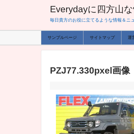
Everydayに四方
毎日貴方のお役に立てるような情報＆ニ
サンプルページ
サイトマップ
運
PZJ77.330pxel画像