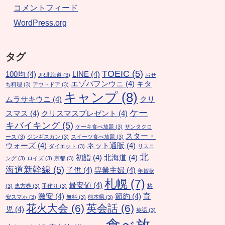
コメントフィード
WordPress.org
タグ
TOEIC
(5)
100均
(4)
LINE
(4)
JR北海道
(3)
おせ
エゾバフンウニ
(4)
キタ
ち料理
(3)
アウトドア
(3)
キャンプ
(8)
ムラサキウニ
(4)
クリ
ケー
スマス
(4)
クリスマスプレゼント
(4)
キバイキング
(5)
ケーキ食べ放題
(3)
サンタクロ
スター・
ース
(3)
ジンギスカン
(3)
スイーツ食べ放題
(3)
ウォーズ
(4)
ネット通販
(4)
ダイエット
(3)
リスニ
北
初詣
(4)
北海道
(4)
ング
(3)
ロイズ
(3)
京都
(3)
海道新幹線
(5)
子供
(4)
専業主婦
(4)
年賀状
札幌
(7)
最安値
(4)
(3)
恵方巻
(3)
手作り
(3)
格
激安
(4)
節約
(4)
育
安スマホ
(3)
無料
(3)
熊本県
(3)
花火大会
(6)
英会話
(6)
児
(4)
英語
(3)
食べ放