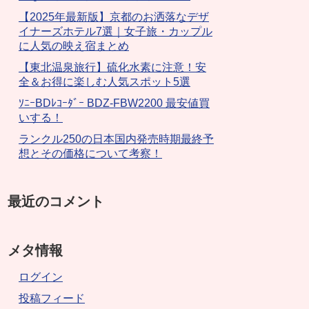
【2025年最新版】京都のお洒落なデザ
イナーズホテル7選｜女子旅・カップル
に人気の映え宿まとめ
【東北温泉旅行】硫化水素に注意！安
全＆お得に楽しむ人気スポット5選
ｿﾆｰBDﾚｺｰﾀﾞｰ BDZ-FBW2200 最安値買
いする！
ランクル250の日本国内発売時期最終予
想とその価格について考察！
最近のコメント
メタ情報
ログイン
投稿フィード