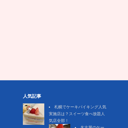
人気記事
札幌でケーキバイキング人気
実施店は？スイーツ食べ放題人
気店全部！
名古屋のケー