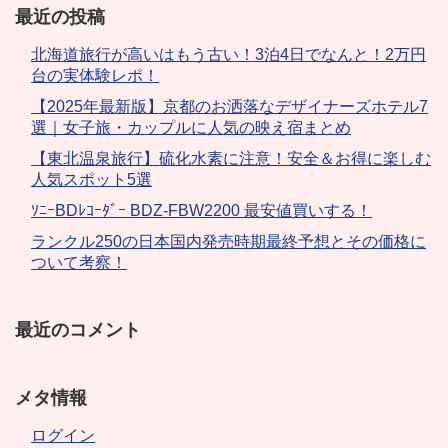
最近の投稿
北海道旅行が高いはもう古い！3泊4日でなんと！2万円
台の実体験レポ！
【2025年最新版】京都のお洒落なデザイナーズホテル7
選｜女子旅・カップルに人気の映え宿まとめ
【東北温泉旅行】硫化水素に注意！安全＆お得に楽しむ
人気スポット5選
ｿﾆｰBDﾚｺｰﾀﾞｰ BDZ-FBW2200 最安値買いする！
ランクル250の日本国内発売時期最終予想とその価格に
ついて考察！
最近のコメント
メタ情報
ログイン