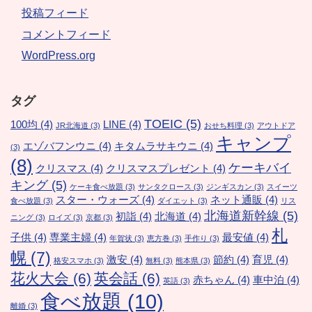
投稿フィード
コメントフィード
WordPress.org
タグ
TOEIC
(5)
100均
(4)
LINE
(4)
JR北海道
(3)
おせち料理
(3)
アウトドア
キャンプ
エゾバフンウニ
(4)
キタムラサキウニ
(4)
(3)
(8)
ケーキバイ
クリスマス
(4)
クリスマスプレゼント
(4)
キング
(5)
ケーキ食べ放題
(3)
サンタクロース
(3)
ジンギスカン
(3)
スイーツ
スター・ウォーズ
(4)
ネット通販
(4)
食べ放題
(3)
ダイエット
(3)
リス
北海道新幹線
(5)
初詣
(4)
北海道
(4)
ニング
(3)
ロイズ
(3)
京都
(3)
札
子供
(4)
専業主婦
(4)
最安値
(4)
年賀状
(3)
恵方巻
(3)
手作り
(3)
幌
(7)
激安
(4)
節約
(4)
育児
(4)
格安スマホ
(3)
無料
(3)
熊本県
(3)
花火大会
(6)
英会話
(6)
赤ちゃん
(4)
車中泊
(4)
英語
(3)
食べ放題
(10)
離婚
(3)