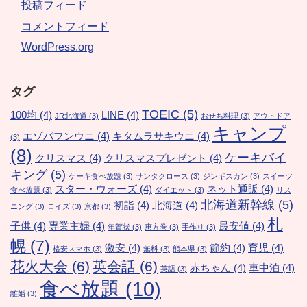
投稿フィード
コメントフィード
WordPress.org
タグ
TOEIC
(5)
100均
(4)
LINE
(4)
JR北海道
(3)
おせち料理
(3)
アウトドア
キャンプ
エゾバフンウニ
(4)
キタムラサキウニ
(4)
(3)
(8)
ケーキバイ
クリスマス
(4)
クリスマスプレゼント
(4)
キング
(5)
ケーキ食べ放題
(3)
サンタクロース
(3)
ジンギスカン
(3)
スイーツ
スター・ウォーズ
(4)
ネット通販
(4)
食べ放題
(3)
ダイエット
(3)
リス
北海道新幹線
(5)
初詣
(4)
北海道
(4)
ニング
(3)
ロイズ
(3)
京都
(3)
札
子供
(4)
専業主婦
(4)
最安値
(4)
年賀状
(3)
恵方巻
(3)
手作り
(3)
幌
(7)
激安
(4)
節約
(4)
育児
(4)
格安スマホ
(3)
無料
(3)
熊本県
(3)
花火大会
(6)
英会話
(6)
赤ちゃん
(4)
車中泊
(4)
英語
(3)
食べ放題
(10)
離婚
(3)