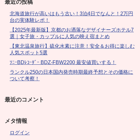
最近の投稿
北海道旅行が高いはもう古い！3泊4日でなんと！2万円
台の実体験レポ！
【2025年最新版】京都のお洒落なデザイナーズホテル7
選｜女子旅・カップルに人気の映え宿まとめ
【東北温泉旅行】硫化水素に注意！安全＆お得に楽しむ
人気スポット5選
ｿﾆｰBDﾚｺｰﾀﾞｰ BDZ-FBW2200 最安値買いする！
ランクル250の日本国内発売時期最終予想とその価格に
ついて考察！
最近のコメント
メタ情報
ログイン