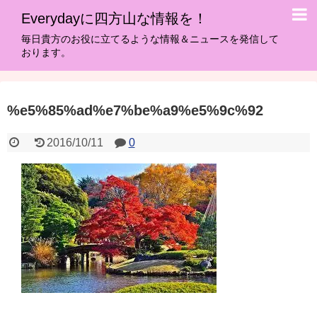
Everydayに四方山な情報を！
毎日貴方のお役に立てるような情報＆ニュースを発信して
おります。
%e5%85%ad%e7%be%a9%e5%9c%92
2016/10/11
0