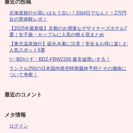
最近の投稿
北海道旅行が高いはもう古い！3泊4日でなんと！2万円
台の実体験レポ！
【2025年最新版】京都のお洒落なデザイナーズホテル7
選｜女子旅・カップルに人気の映え宿まとめ
【東北温泉旅行】硫化水素に注意！安全＆お得に楽しむ
人気スポット5選
ｿﾆｰBDﾚｺｰﾀﾞｰ BDZ-FBW2200 最安値買いする！
ランクル250の日本国内発売時期最終予想とその価格に
ついて考察！
最近のコメント
メタ情報
ログイン