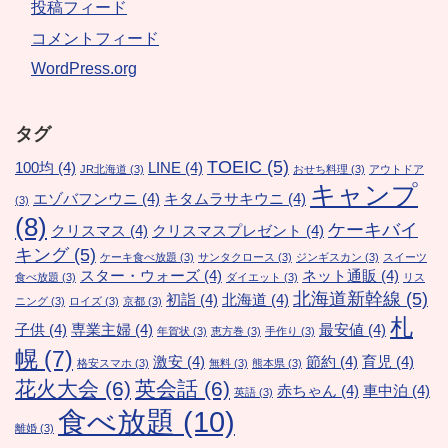
投稿フィード
コメントフィード
WordPress.org
タグ
TOEIC
(5)
100均
(4)
LINE
(4)
JR北海道
(3)
おせち料理
(3)
アウトドア
キャンプ
エゾバフンウニ
(4)
キタムラサキウニ
(4)
(3)
(8)
ケーキバイ
クリスマス
(4)
クリスマスプレゼント
(4)
キング
(5)
ケーキ食べ放題
(3)
サンタクロース
(3)
ジンギスカン
(3)
スイーツ
スター・ウォーズ
(4)
ネット通販
(4)
食べ放題
(3)
ダイエット
(3)
リス
北海道新幹線
(5)
初詣
(4)
北海道
(4)
ニング
(3)
ロイズ
(3)
京都
(3)
札
子供
(4)
専業主婦
(4)
最安値
(4)
年賀状
(3)
恵方巻
(3)
手作り
(3)
幌
(7)
激安
(4)
節約
(4)
育児
(4)
格安スマホ
(3)
無料
(3)
熊本県
(3)
花火大会
(6)
英会話
(6)
赤ちゃん
(4)
車中泊
(4)
英語
(3)
食べ放題
(10)
離婚
(3)