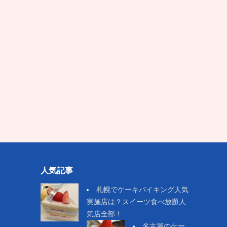
人気記事
札幌でケーキバイキング人気
実施店は？スイーツ食べ放題人
気店全部！
名古屋のケー