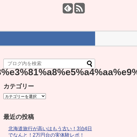
8%e3%81%a8%e5%a4%aa%e9
カテゴリー
最近の投稿
北海道旅行が高いはもう古い！3泊4日
でなんと！2万円台の実体験レポ！