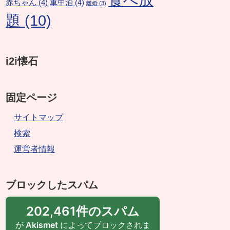
赤ちゃん
(4)
車中泊
(4)
離婚
(3)
題
(10)
i2i懐石
固定ページ
サイトマップ
検索
運営者情報
ブロックしたスパム
202,461件のスパム
が
Akismet
によってブロックされま