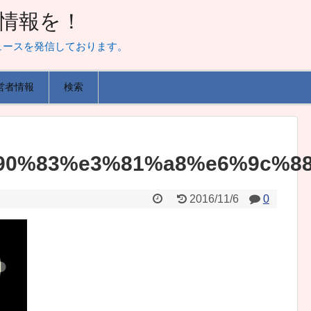
山な情報を！
ュースを発信しております。
営者情報
検索
90%83%e3%81%a8%e6%9c%8
2016/11/6
0