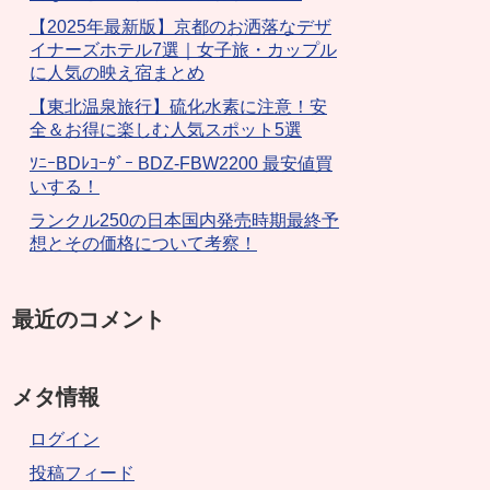
【2025年最新版】京都のお洒落なデザ
イナーズホテル7選｜女子旅・カップル
に人気の映え宿まとめ
【東北温泉旅行】硫化水素に注意！安
全＆お得に楽しむ人気スポット5選
ｿﾆｰBDﾚｺｰﾀﾞｰ BDZ-FBW2200 最安値買
いする！
ランクル250の日本国内発売時期最終予
想とその価格について考察！
最近のコメント
メタ情報
ログイン
投稿フィード