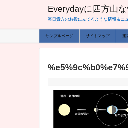
Everydayに四方
毎日貴方のお役に立てるような情報＆ニ
サンプルページ
サイトマップ
運
%e5%9c%b0%e7%