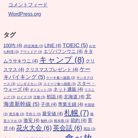
コメントフィード
WordPress.org
タグ
TOEIC
(5)
100均
(4)
LINE
(4)
JR北海道
(3)
おせ
エゾバフンウニ
(4)
キタ
ち料理
(3)
アウトドア
(3)
キャンプ
(8)
ムラサキウニ
(4)
クリ
ケー
スマス
(4)
クリスマスプレゼント
(4)
キバイキング
(5)
ケーキ食べ放題
(3)
サンタクロ
スター・
ース
(3)
ジンギスカン
(3)
スイーツ食べ放題
(3)
ウォーズ
(4)
ネット通販
(4)
ダイエット
(3)
リスニ
北
初詣
(4)
北海道
(4)
ング
(3)
ロイズ
(3)
京都
(3)
海道新幹線
(5)
子供
(4)
専業主婦
(4)
年賀状
札幌
(7)
最安値
(4)
(3)
恵方巻
(3)
手作り
(3)
格
激安
(4)
節約
(4)
育
安スマホ
(3)
無料
(3)
熊本県
(3)
花火大会
(6)
英会話
(6)
児
(4)
英語
(3)
食べ放