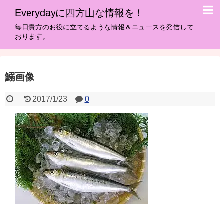
Everydayに四方山な情報を！
毎日貴方のお役に立てるような情報＆ニュースを発信して
おります。
鰯画像
2017/1/23
0