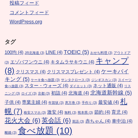
投稿フィード
コメントフィード
WordPress.org
タグ
TOEIC
(5)
100均
(4)
LINE
(4)
JR北海道
(3)
おせち料理
(3)
アウトドア
キャンプ
エゾバフンウニ
(4)
キタムラサキウニ
(4)
(3)
(8)
ケーキバイ
クリスマス
(4)
クリスマスプレゼント
(4)
キング
(5)
ケーキ食べ放題
(3)
サンタクロース
(3)
ジンギスカン
(3)
スイーツ
スター・ウォーズ
(4)
ネット通販
(4)
食べ放題
(3)
ダイエット
(3)
リス
北海道新幹線
(5)
初詣
(4)
北海道
(4)
ニング
(3)
ロイズ
(3)
京都
(3)
札
子供
(4)
専業主婦
(4)
最安値
(4)
年賀状
(3)
恵方巻
(3)
手作り
(3)
幌
(7)
激安
(4)
節約
(4)
育児
(4)
格安スマホ
(3)
無料
(3)
熊本県
(3)
花火大会
(6)
英会話
(6)
赤ちゃん
(4)
車中泊
(4)
英語
(3)
食べ放題
(10)
離婚
(3)