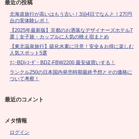
最近の投稿
北海道旅行が高いはもう古い！3泊4日でなんと！2万円
台の実体験レポ！
【2025年最新版】京都のお洒落なデザイナーズホテル7
選｜女子旅・カップルに人気の映え宿まとめ
【東北温泉旅行】硫化水素に注意！安全＆お得に楽しむ
人気スポット5選
ｿﾆｰBDﾚｺｰﾀﾞｰ BDZ-FBW2200 最安値買いする！
ランクル250の日本国内発売時期最終予想とその価格に
ついて考察！
最近のコメント
メタ情報
ログイン