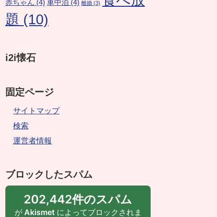
赤ちゃん
(4)
車中泊
(4)
離婚
(3)
題
(10)
i2i懐石
固定ページ
サイトマップ
検索
運営者情報
ブロックしたスパム
202,442件のスパム
が
Akismet
によってブロックされま