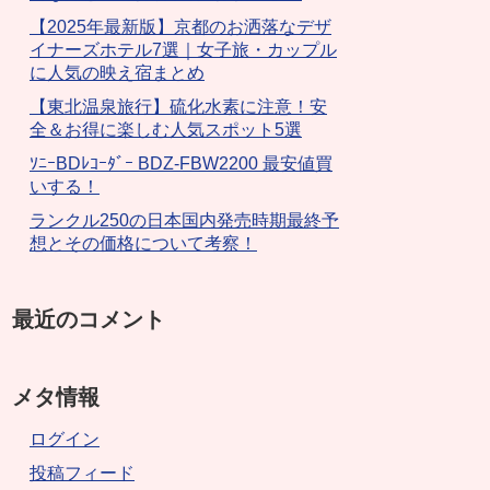
【2025年最新版】京都のお洒落なデザ
イナーズホテル7選｜女子旅・カップル
に人気の映え宿まとめ
【東北温泉旅行】硫化水素に注意！安
全＆お得に楽しむ人気スポット5選
ｿﾆｰBDﾚｺｰﾀﾞｰ BDZ-FBW2200 最安値買
いする！
ランクル250の日本国内発売時期最終予
想とその価格について考察！
最近のコメント
メタ情報
ログイン
投稿フィード