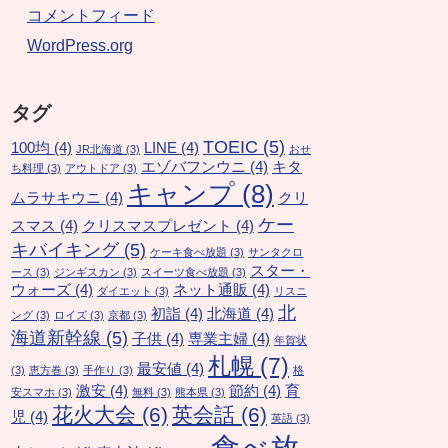
コメントフィード
WordPress.org
タグ
TOEIC
(5)
100均
(4)
LINE
(4)
JR北海道
(3)
おせ
エゾバフンウニ
(4)
キタ
ち料理
(3)
アウトドア
(3)
キャンプ
(8)
ムラサキウニ
(4)
クリ
ケー
スマス
(4)
クリスマスプレゼント
(4)
キバイキング
(5)
ケーキ食べ放題
(3)
サンタクロ
スター・
ース
(3)
ジンギスカン
(3)
スイーツ食べ放題
(3)
ウォーズ
(4)
ネット通販
(4)
ダイエット
(3)
リスニ
北
初詣
(4)
北海道
(4)
ング
(3)
ロイズ
(3)
京都
(3)
海道新幹線
(5)
子供
(4)
専業主婦
(4)
年賀状
札幌
(7)
最安値
(4)
(3)
恵方巻
(3)
手作り
(3)
格
激安
(4)
節約
(4)
育
安スマホ
(3)
無料
(3)
熊本県
(3)
花火大会
(6)
英会話
(6)
児
(4)
英語
(3)
食べ放