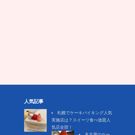
人気記事
札幌でケーキバイキング人気
実施店は？スイーツ食べ放題人
気店全部！
名古屋のケー