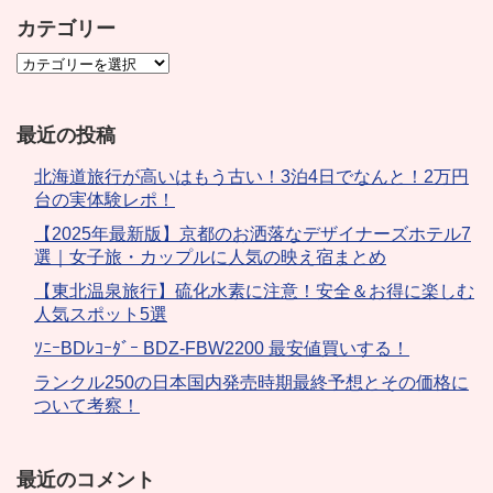
カテゴリー
最近の投稿
北海道旅行が高いはもう古い！3泊4日でなんと！2万円
台の実体験レポ！
【2025年最新版】京都のお洒落なデザイナーズホテル7
選｜女子旅・カップルに人気の映え宿まとめ
【東北温泉旅行】硫化水素に注意！安全＆お得に楽しむ
人気スポット5選
ｿﾆｰBDﾚｺｰﾀﾞｰ BDZ-FBW2200 最安値買いする！
ランクル250の日本国内発売時期最終予想とその価格に
ついて考察！
最近のコメント