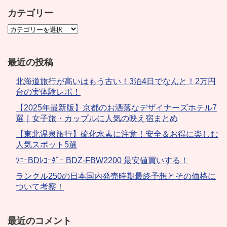
カテゴリー
最近の投稿
北海道旅行が高いはもう古い！3泊4日でなんと！2万円
台の実体験レポ！
【2025年最新版】京都のお洒落なデザイナーズホテル7
選｜女子旅・カップルに人気の映え宿まとめ
【東北温泉旅行】硫化水素に注意！安全＆お得に楽しむ
人気スポット5選
ｿﾆｰBDﾚｺｰﾀﾞｰ BDZ-FBW2200 最安値買いする！
ランクル250の日本国内発売時期最終予想とその価格に
ついて考察！
最近のコメント