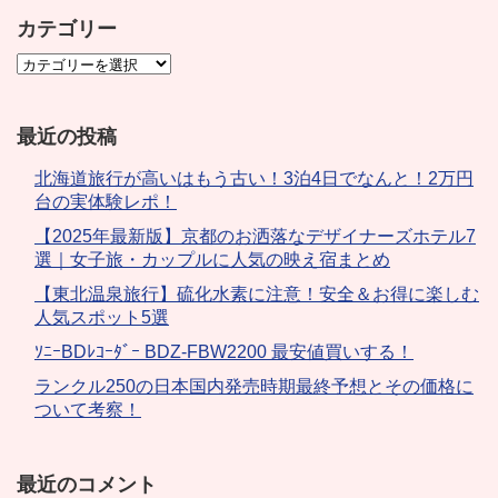
カテゴリー
最近の投稿
北海道旅行が高いはもう古い！3泊4日でなんと！2万円
台の実体験レポ！
【2025年最新版】京都のお洒落なデザイナーズホテル7
選｜女子旅・カップルに人気の映え宿まとめ
【東北温泉旅行】硫化水素に注意！安全＆お得に楽しむ
人気スポット5選
ｿﾆｰBDﾚｺｰﾀﾞｰ BDZ-FBW2200 最安値買いする！
ランクル250の日本国内発売時期最終予想とその価格に
ついて考察！
最近のコメント