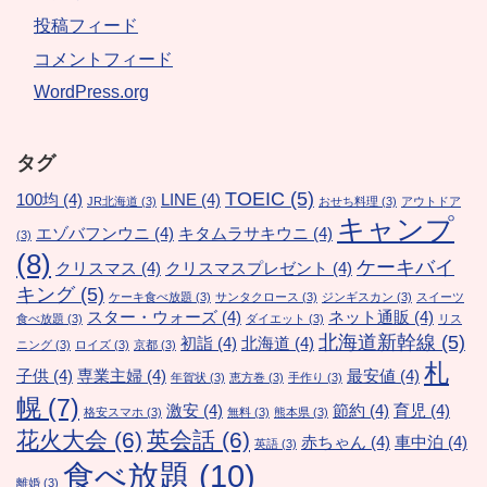
投稿フィード
コメントフィード
WordPress.org
タグ
TOEIC
(5)
100均
(4)
LINE
(4)
JR北海道
(3)
おせち料理
(3)
アウトドア
キャンプ
エゾバフンウニ
(4)
キタムラサキウニ
(4)
(3)
(8)
ケーキバイ
クリスマス
(4)
クリスマスプレゼント
(4)
キング
(5)
ケーキ食べ放題
(3)
サンタクロース
(3)
ジンギスカン
(3)
スイーツ
スター・ウォーズ
(4)
ネット通販
(4)
食べ放題
(3)
ダイエット
(3)
リス
北海道新幹線
(5)
初詣
(4)
北海道
(4)
ニング
(3)
ロイズ
(3)
京都
(3)
札
子供
(4)
専業主婦
(4)
最安値
(4)
年賀状
(3)
恵方巻
(3)
手作り
(3)
幌
(7)
激安
(4)
節約
(4)
育児
(4)
格安スマホ
(3)
無料
(3)
熊本県
(3)
花火大会
(6)
英会話
(6)
赤ちゃん
(4)
車中泊
(4)
英語
(3)
食べ放題
(10)
離婚
(3)