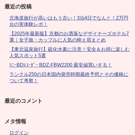
最近の投稿
北海道旅行が高いはもう古い！3泊4日でなんと！2万円
台の実体験レポ！
【2025年最新版】京都のお洒落なデザイナーズホテル7
選｜女子旅・カップルに人気の映え宿まとめ
【東北温泉旅行】硫化水素に注意！安全＆お得に楽しむ
人気スポット5選
ｿﾆｰBDﾚｺｰﾀﾞｰ BDZ-FBW2200 最安値買いする！
ランクル250の日本国内発売時期最終予想とその価格に
ついて考察！
最近のコメント
メタ情報
ログイン