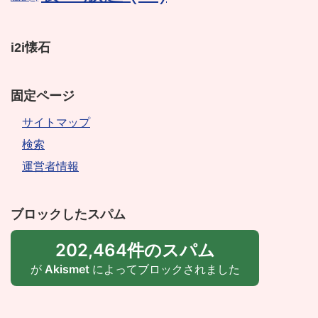
i2i懐石
固定ページ
サイトマップ
検索
運営者情報
ブロックしたスパム
202,464件のスパム
が
Akismet
によってブロックされました