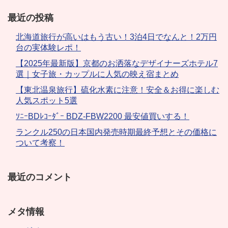
最近の投稿
北海道旅行が高いはもう古い！3泊4日でなんと！2万円
台の実体験レポ！
【2025年最新版】京都のお洒落なデザイナーズホテル7
選｜女子旅・カップルに人気の映え宿まとめ
【東北温泉旅行】硫化水素に注意！安全＆お得に楽しむ
人気スポット5選
ｿﾆｰBDﾚｺｰﾀﾞｰ BDZ-FBW2200 最安値買いする！
ランクル250の日本国内発売時期最終予想とその価格に
ついて考察！
最近のコメント
メタ情報