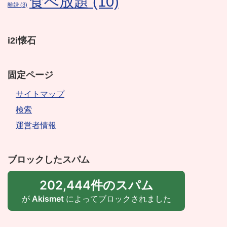
食べ放題
(10)
離婚
(3)
i2i懐石
固定ページ
サイトマップ
検索
運営者情報
ブロックしたスパム
202,444件のスパム
が
Akismet
によってブロックされました