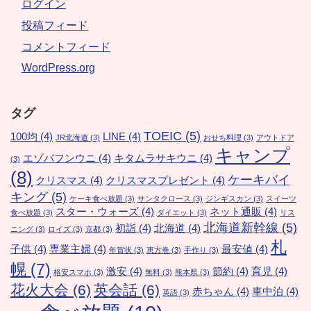
ログイン
投稿フィード
コメントフィード
WordPress.org
タグ
TOEIC
(5)
100均
(4)
LINE
(4)
JR北海道
(3)
おせち料理
(3)
アウトドア
キャンプ
エゾバフンウニ
(4)
キタムラサキウニ
(4)
(3)
(8)
ケーキバイ
クリスマス
(4)
クリスマスプレゼント
(4)
キング
(5)
ケーキ食べ放題
(3)
サンタクロース
(3)
ジンギスカン
(3)
スイーツ
スター・ウォーズ
(4)
ネット通販
(4)
食べ放題
(3)
ダイエット
(3)
リス
北海道新幹線
(5)
初詣
(4)
北海道
(4)
ニング
(3)
ロイズ
(3)
京都
(3)
札
子供
(4)
専業主婦
(4)
最安値
(4)
年賀状
(3)
恵方巻
(3)
手作り
(3)
幌
(7)
激安
(4)
節約
(4)
育児
(4)
格安スマホ
(3)
無料
(3)
熊本県
(3)
花火大会
(6)
英会話
(6)
赤ちゃん
(4)
車中泊
(4)
英語
(3)