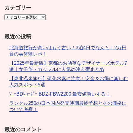
カテゴリー
最近の投稿
北海道旅行が高いはもう古い！3泊4日でなんと！2万円
台の実体験レポ！
【2025年最新版】京都のお洒落なデザイナーズホテル7
選｜女子旅・カップルに人気の映え宿まとめ
【東北温泉旅行】硫化水素に注意！安全＆お得に楽しむ
人気スポット5選
ｿﾆｰBDﾚｺｰﾀﾞｰ BDZ-FBW2200 最安値買いする！
ランクル250の日本国内発売時期最終予想とその価格に
ついて考察！
最近のコメント