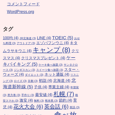
コメントフィード
WordPress.org
タグ
TOEIC
(5)
100均
(4)
LINE
(4)
JR北海道
(3)
おせ
エゾバフンウニ
(4)
キタ
ち料理
(3)
アウトドア
(3)
キャンプ
(8)
ムラサキウニ
(4)
クリ
ケー
スマス
(4)
クリスマスプレゼント
(4)
キバイキング
(5)
ケーキ食べ放題
(3)
サンタクロ
スター・
ース
(3)
ジンギスカン
(3)
スイーツ食べ放題
(3)
ウォーズ
(4)
ネット通販
(4)
ダイエット
(3)
リスニ
北
初詣
(4)
北海道
(4)
ング
(3)
ロイズ
(3)
京都
(3)
海道新幹線
(5)
子供
(4)
専業主婦
(4)
年賀状
札幌
(7)
最安値
(4)
(3)
恵方巻
(3)
手作り
(3)
格
激安
(4)
節約
(4)
育
安スマホ
(3)
無料
(3)
熊本県
(3)
花火大会
(6)
英会話
(6)
児
(4)
英語
(3)
食べ放