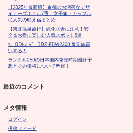
【2025年最新版】京都のお洒落なデザ
イナーズホテル7選｜女子旅・カップル
に人気の映え宿まとめ
【東北温泉旅行】硫化水素に注意！安
全＆お得に楽しむ人気スポット5選
ｿﾆｰBDﾚｺｰﾀﾞｰ BDZ-FBW2200 最安値買
いする！
ランクル250の日本国内発売時期最終予
想とその価格について考察！
最近のコメント
メタ情報
ログイン
投稿フィード