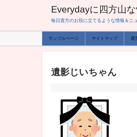
Everydayに四方
毎日貴方のお役に立てるような情報＆ニ
サンプルページ
サイトマップ
運
遺影じいちゃん