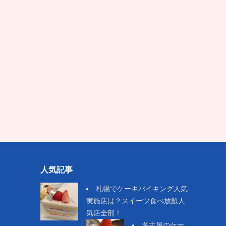
人気記事
札幌でケーキバイキング人気
実施店は？スイーツ食べ放題人
気店全部！
名古屋のケー