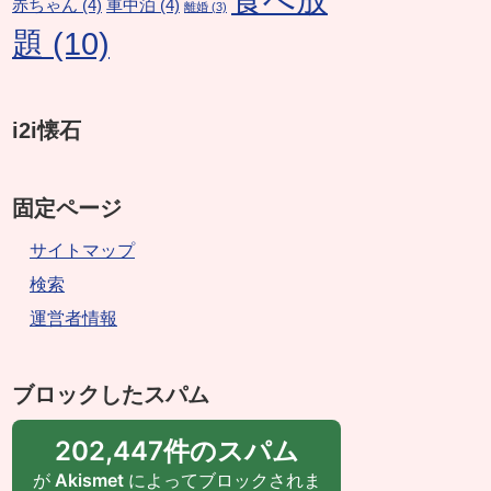
赤ちゃん
(4)
車中泊
(4)
離婚
(3)
題
(10)
i2i懐石
固定ページ
サイトマップ
検索
運営者情報
ブロックしたスパム
202,447件のスパム
が
Akismet
によってブロックされま