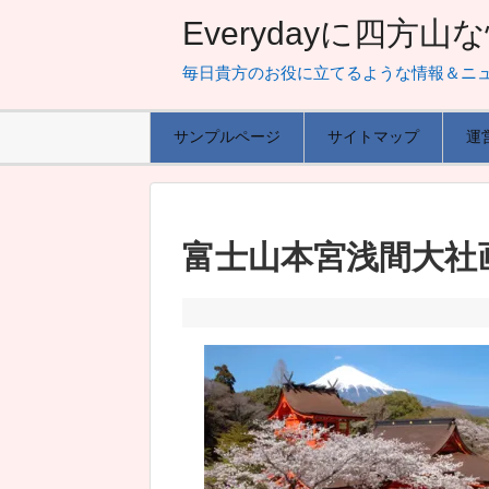
Everydayに四方
毎日貴方のお役に立てるような情報＆ニ
サンプルページ
サイトマップ
運
富士山本宮浅間大社