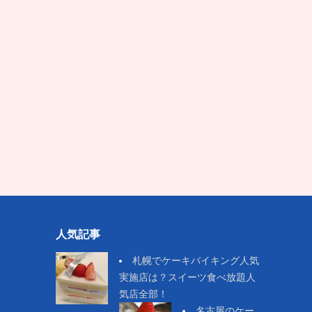
人気記事
札幌でケーキバイキング人気
実施店は？スイーツ食べ放題人
気店全部！
名古屋のケー