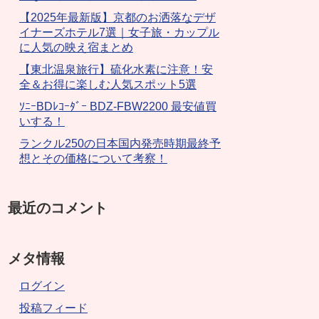
【2025年最新版】京都のお洒落なデザ
イナーズホテル7選｜女子旅・カップル
に人気の映え宿まとめ
【東北温泉旅行】硫化水素に注意！安
全＆お得に楽しむ人気スポット5選
ｿﾆｰBDﾚｺｰﾀﾞｰ BDZ-FBW2200 最安値買
いする！
ランクル250の日本国内発売時期最終予
想とその価格について考察！
最近のコメント
メタ情報
ログイン
投稿フィード