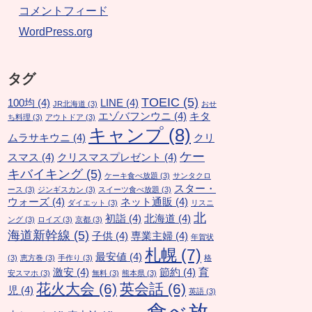
コメントフィード
WordPress.org
タグ
TOEIC
(5)
100均
(4)
LINE
(4)
JR北海道
(3)
おせ
エゾバフンウニ
(4)
キタ
ち料理
(3)
アウトドア
(3)
キャンプ
(8)
ムラサキウニ
(4)
クリ
ケー
スマス
(4)
クリスマスプレゼント
(4)
キバイキング
(5)
ケーキ食べ放題
(3)
サンタクロ
スター・
ース
(3)
ジンギスカン
(3)
スイーツ食べ放題
(3)
ウォーズ
(4)
ネット通販
(4)
ダイエット
(3)
リスニ
北
初詣
(4)
北海道
(4)
ング
(3)
ロイズ
(3)
京都
(3)
海道新幹線
(5)
子供
(4)
専業主婦
(4)
年賀状
札幌
(7)
最安値
(4)
(3)
恵方巻
(3)
手作り
(3)
格
激安
(4)
節約
(4)
育
安スマホ
(3)
無料
(3)
熊本県
(3)
花火大会
(6)
英会話
(6)
児
(4)
英語
(3)
食べ放