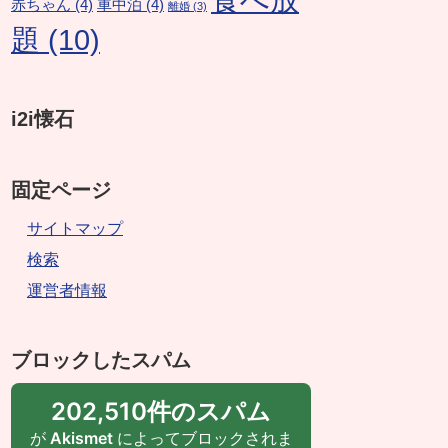
赤ちゃん
(4)
車中泊
(4)
離婚
(3)
題
(10)
i2i懐石
固定ページ
サイトマップ
検索
運営者情報
ブロックしたスパム
202,510件のスパム
が
Akismet
によってブロックされま