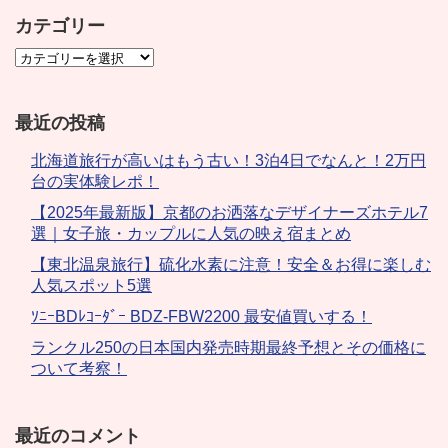
カテゴリー
最近の投稿
北海道旅行が高いはもう古い！3泊4日でなんと！2万円
台の実体験レポ！
【2025年最新版】京都のお洒落なデザイナーズホテル7
選｜女子旅・カップルに人気の映え宿まとめ
【東北温泉旅行】硫化水素に注意！安全＆お得に楽しむ
人気スポット5選
ｿﾆｰBDﾚｺｰﾀﾞｰ BDZ-FBW2200 最安値買いする！
ランクル250の日本国内発売時期最終予想とその価格に
ついて考察！
最近のコメント