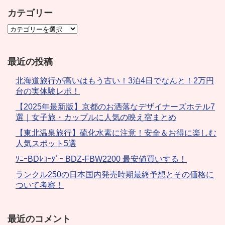
カテゴリー
最近の投稿
北海道旅行が高いはもう古い！3泊4日でなんと！2万円
台の実体験レポ！
【2025年最新版】京都のお洒落なデザイナーズホテル7
選｜女子旅・カップルに人気の映え宿まとめ
【東北温泉旅行】硫化水素に注意！安全＆お得に楽しむ
人気スポット5選
ｿﾆｰBDﾚｺｰﾀﾞｰ BDZ-FBW2200 最安値買いする！
ランクル250の日本国内発売時期最終予想とその価格に
ついて考察！
最近のコメント