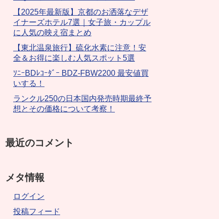
【2025年最新版】京都のお洒落なデザ
イナーズホテル7選｜女子旅・カップル
に人気の映え宿まとめ
【東北温泉旅行】硫化水素に注意！安
全＆お得に楽しむ人気スポット5選
ｿﾆｰBDﾚｺｰﾀﾞｰ BDZ-FBW2200 最安値買
いする！
ランクル250の日本国内発売時期最終予
想とその価格について考察！
最近のコメント
メタ情報
ログイン
投稿フィード