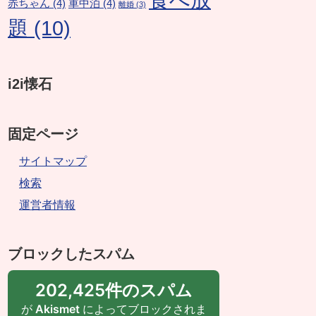
赤ちゃん
(4)
車中泊
(4)
離婚
(3)
題
(10)
i2i懐石
固定ページ
サイトマップ
検索
運営者情報
ブロックしたスパム
202,425件のスパム
が
Akismet
によってブロックされま