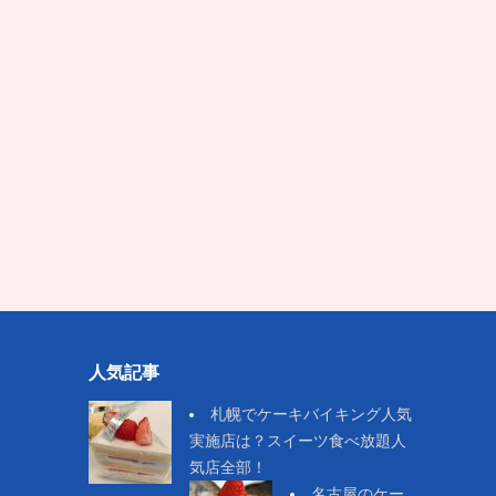
人気記事
札幌でケーキバイキング人気
実施店は？スイーツ食べ放題人
気店全部！
名古屋のケー