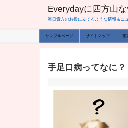
Everydayに四方
毎日貴方のお役に立てるような情報＆ニ
サンプルページ
サイトマップ
運
手足口病ってなに？