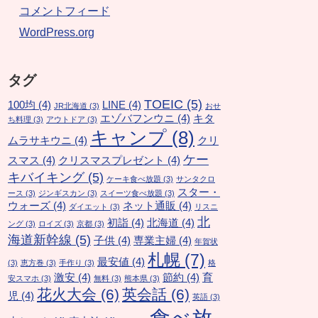
コメントフィード
WordPress.org
タグ
TOEIC
(5)
100均
(4)
LINE
(4)
JR北海道
(3)
おせ
エゾバフンウニ
(4)
キタ
ち料理
(3)
アウトドア
(3)
キャンプ
(8)
ムラサキウニ
(4)
クリ
ケー
スマス
(4)
クリスマスプレゼント
(4)
キバイキング
(5)
ケーキ食べ放題
(3)
サンタクロ
スター・
ース
(3)
ジンギスカン
(3)
スイーツ食べ放題
(3)
ウォーズ
(4)
ネット通販
(4)
ダイエット
(3)
リスニ
北
初詣
(4)
北海道
(4)
ング
(3)
ロイズ
(3)
京都
(3)
海道新幹線
(5)
子供
(4)
専業主婦
(4)
年賀状
札幌
(7)
最安値
(4)
(3)
恵方巻
(3)
手作り
(3)
格
激安
(4)
節約
(4)
育
安スマホ
(3)
無料
(3)
熊本県
(3)
花火大会
(6)
英会話
(6)
児
(4)
英語
(3)
食べ放