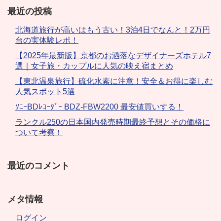
最近の投稿
北海道旅行が高いはもう古い！3泊4日でなんと！2万円
台の実体験レポ！
【2025年最新版】京都のお洒落なデザイナーズホテル7
選｜女子旅・カップルに人気の映え宿まとめ
【東北温泉旅行】硫化水素に注意！安全＆お得に楽しむ
人気スポット5選
ｿﾆｰBDﾚｺｰﾀﾞｰ BDZ-FBW2200 最安値買いする！
ランクル250の日本国内発売時期最終予想とその価格に
ついて考察！
最近のコメント
メタ情報
ログイン