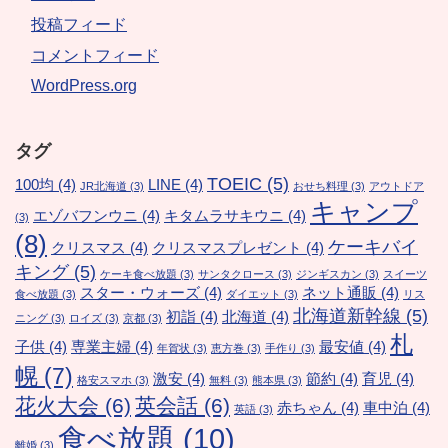
投稿フィード
コメントフィード
WordPress.org
タグ
TOEIC
(5)
100均
(4)
LINE
(4)
JR北海道
(3)
おせち料理
(3)
アウトドア
キャンプ
エゾバフンウニ
(4)
キタムラサキウニ
(4)
(3)
(8)
ケーキバイ
クリスマス
(4)
クリスマスプレゼント
(4)
キング
(5)
ケーキ食べ放題
(3)
サンタクロース
(3)
ジンギスカン
(3)
スイーツ
スター・ウォーズ
(4)
ネット通販
(4)
食べ放題
(3)
ダイエット
(3)
リス
北海道新幹線
(5)
初詣
(4)
北海道
(4)
ニング
(3)
ロイズ
(3)
京都
(3)
札
子供
(4)
専業主婦
(4)
最安値
(4)
年賀状
(3)
恵方巻
(3)
手作り
(3)
幌
(7)
激安
(4)
節約
(4)
育児
(4)
格安スマホ
(3)
無料
(3)
熊本県
(3)
花火大会
(6)
英会話
(6)
赤ちゃん
(4)
車中泊
(4)
英語
(3)
食べ放題
(10)
離婚
(3)