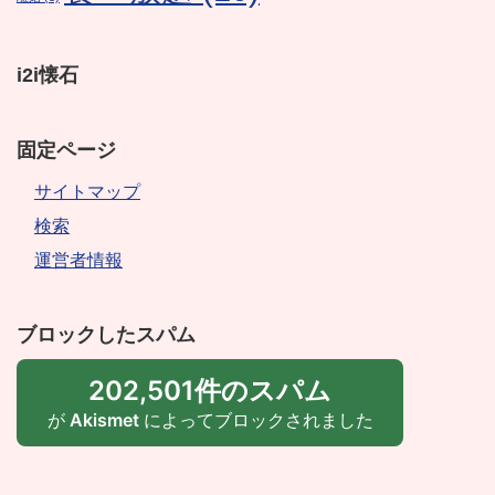
i2i懐石
固定ページ
サイトマップ
検索
運営者情報
ブロックしたスパム
202,501件のスパム
が
Akismet
によってブロックされました