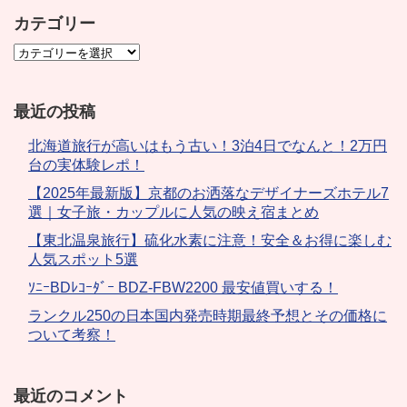
カテゴリー
最近の投稿
北海道旅行が高いはもう古い！3泊4日でなんと！2万円
台の実体験レポ！
【2025年最新版】京都のお洒落なデザイナーズホテル7
選｜女子旅・カップルに人気の映え宿まとめ
【東北温泉旅行】硫化水素に注意！安全＆お得に楽しむ
人気スポット5選
ｿﾆｰBDﾚｺｰﾀﾞｰ BDZ-FBW2200 最安値買いする！
ランクル250の日本国内発売時期最終予想とその価格に
ついて考察！
最近のコメント