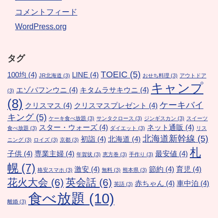
コメントフィード
WordPress.org
タグ
TOEIC
(5)
100均
(4)
LINE
(4)
JR北海道
(3)
おせち料理
(3)
アウトドア
キャンプ
エゾバフンウニ
(4)
キタムラサキウニ
(4)
(3)
(8)
ケーキバイ
クリスマス
(4)
クリスマスプレゼント
(4)
キング
(5)
ケーキ食べ放題
(3)
サンタクロース
(3)
ジンギスカン
(3)
スイーツ
スター・ウォーズ
(4)
ネット通販
(4)
食べ放題
(3)
ダイエット
(3)
リス
北海道新幹線
(5)
初詣
(4)
北海道
(4)
ニング
(3)
ロイズ
(3)
京都
(3)
札
子供
(4)
専業主婦
(4)
最安値
(4)
年賀状
(3)
恵方巻
(3)
手作り
(3)
幌
(7)
激安
(4)
節約
(4)
育児
(4)
格安スマホ
(3)
無料
(3)
熊本県
(3)
花火大会
(6)
英会話
(6)
赤ちゃん
(4)
車中泊
(4)
英語
(3)
食べ放題
(10)
離婚
(3)