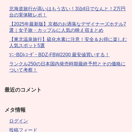
北海道旅行が高いはもう古い！3泊4日でなんと！2万円
台の実体験レポ！
【2025年最新版】京都のお洒落なデザイナーズホテル7
選｜女子旅・カップルに人気の映え宿まとめ
【東北温泉旅行】硫化水素に注意！安全＆お得に楽しむ
人気スポット5選
ｿﾆｰBDﾚｺｰﾀﾞｰ BDZ-FBW2200 最安値買いする！
ランクル250の日本国内発売時期最終予想とその価格に
ついて考察！
最近のコメント
メタ情報
ログイン
投稿フィード