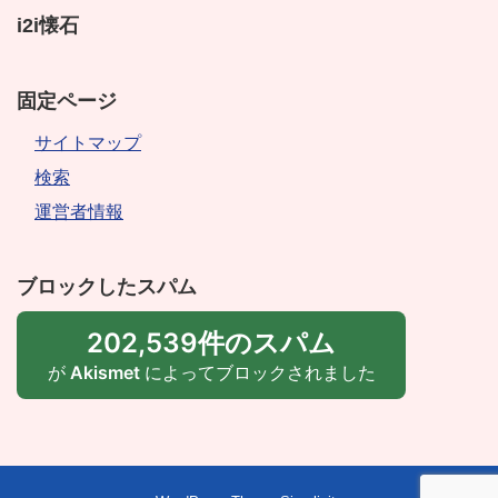
i2i懐石
固定ページ
サイトマップ
検索
運営者情報
ブロックしたスパム
202,539件のスパム
が
Akismet
によってブロックされました