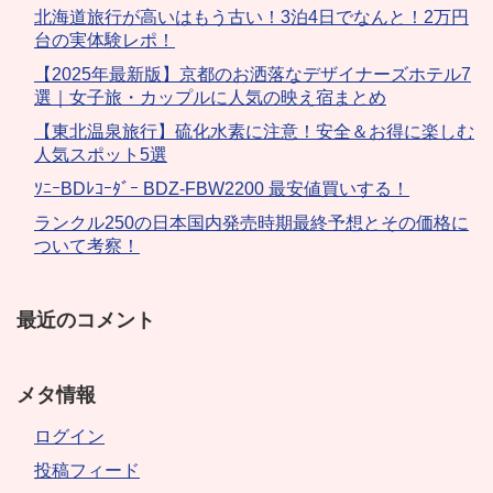
北海道旅行が高いはもう古い！3泊4日でなんと！2万円
台の実体験レポ！
【2025年最新版】京都のお洒落なデザイナーズホテル7
選｜女子旅・カップルに人気の映え宿まとめ
【東北温泉旅行】硫化水素に注意！安全＆お得に楽しむ
人気スポット5選
ｿﾆｰBDﾚｺｰﾀﾞｰ BDZ-FBW2200 最安値買いする！
ランクル250の日本国内発売時期最終予想とその価格に
ついて考察！
最近のコメント
メタ情報
ログイン
投稿フィード