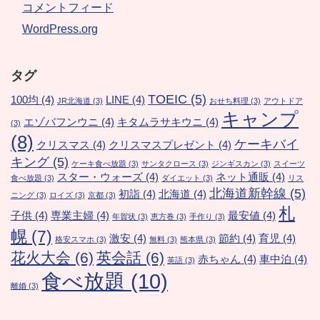
コメントフィード
WordPress.org
タグ
TOEIC
(5)
100均
(4)
LINE
(4)
JR北海道
(3)
おせち料理
(3)
アウトドア
キャンプ
エゾバフンウニ
(4)
キタムラサキウニ
(4)
(3)
(8)
ケーキバイ
クリスマス
(4)
クリスマスプレゼント
(4)
キング
(5)
ケーキ食べ放題
(3)
サンタクロース
(3)
ジンギスカン
(3)
スイーツ
スター・ウォーズ
(4)
ネット通販
(4)
食べ放題
(3)
ダイエット
(3)
リス
北海道新幹線
(5)
初詣
(4)
北海道
(4)
ニング
(3)
ロイズ
(3)
京都
(3)
札
子供
(4)
専業主婦
(4)
最安値
(4)
年賀状
(3)
恵方巻
(3)
手作り
(3)
幌
(7)
激安
(4)
節約
(4)
育児
(4)
格安スマホ
(3)
無料
(3)
熊本県
(3)
花火大会
(6)
英会話
(6)
赤ちゃん
(4)
車中泊
(4)
英語
(3)
食べ放題
(10)
離婚
(3)