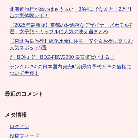
北海道旅行が高いはもう古い！3泊4日でなんと！2万円
台の実体験レポ！
【2025年最新版】京都のお洒落なデザイナーズホテル7
選｜女子旅・カップルに人気の映え宿まとめ
【東北温泉旅行】硫化水素に注意！安全＆お得に楽しむ
人気スポット5選
ｿﾆｰBDﾚｺｰﾀﾞｰ BDZ-FBW2200 最安値買いする！
ランクル250の日本国内発売時期最終予想とその価格に
ついて考察！
最近のコメント
メタ情報
ログイン
投稿フィード