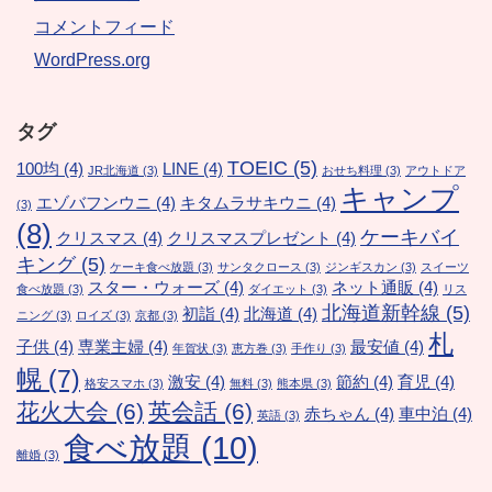
コメントフィード
WordPress.org
タグ
TOEIC
(5)
100均
(4)
LINE
(4)
JR北海道
(3)
おせち料理
(3)
アウトドア
キャンプ
エゾバフンウニ
(4)
キタムラサキウニ
(4)
(3)
(8)
ケーキバイ
クリスマス
(4)
クリスマスプレゼント
(4)
キング
(5)
ケーキ食べ放題
(3)
サンタクロース
(3)
ジンギスカン
(3)
スイーツ
スター・ウォーズ
(4)
ネット通販
(4)
食べ放題
(3)
ダイエット
(3)
リス
北海道新幹線
(5)
初詣
(4)
北海道
(4)
ニング
(3)
ロイズ
(3)
京都
(3)
札
子供
(4)
専業主婦
(4)
最安値
(4)
年賀状
(3)
恵方巻
(3)
手作り
(3)
幌
(7)
激安
(4)
節約
(4)
育児
(4)
格安スマホ
(3)
無料
(3)
熊本県
(3)
花火大会
(6)
英会話
(6)
赤ちゃん
(4)
車中泊
(4)
英語
(3)
食べ放題
(10)
離婚
(3)