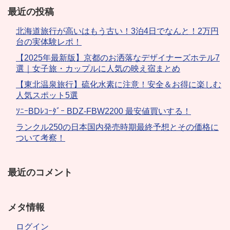
最近の投稿
北海道旅行が高いはもう古い！3泊4日でなんと！2万円
台の実体験レポ！
【2025年最新版】京都のお洒落なデザイナーズホテル7
選｜女子旅・カップルに人気の映え宿まとめ
【東北温泉旅行】硫化水素に注意！安全＆お得に楽しむ
人気スポット5選
ｿﾆｰBDﾚｺｰﾀﾞｰ BDZ-FBW2200 最安値買いする！
ランクル250の日本国内発売時期最終予想とその価格に
ついて考察！
最近のコメント
メタ情報
ログイン