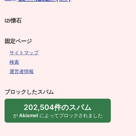
i2i懐石
固定ページ
サイトマップ
検索
運営者情報
ブロックしたスパム
202,504件のスパム
が
Akismet
によってブロックされました