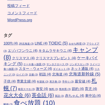
投稿フィード
コメントフィード
WordPress.org
タグ
TOEIC
(5)
100均
(4)
LINE
(4)
JR北海道
(3)
おせち料理
(3)
アウトドア
キャンプ
エゾバフンウニ
(4)
キタムラサキウニ
(4)
(3)
(8)
ケーキバイ
クリスマス
(4)
クリスマスプレゼント
(4)
キング
(5)
ケーキ食べ放題
(3)
サンタクロース
(3)
ジンギスカン
(3)
スイーツ
スター・ウォーズ
(4)
ネット通販
(4)
食べ放題
(3)
ダイエット
(3)
リス
北海道新幹線
(5)
初詣
(4)
北海道
(4)
ニング
(3)
ロイズ
(3)
京都
(3)
札
子供
(4)
専業主婦
(4)
最安値
(4)
年賀状
(3)
恵方巻
(3)
手作り
(3)
幌
(7)
激安
(4)
節約
(4)
育児
(4)
格安スマホ
(3)
無料
(3)
熊本県
(3)
花火大会
(6)
英会話
(6)
赤ちゃん
(4)
車中泊
(4)
英語
(3)
食べ放題
(10)
離婚
(3)