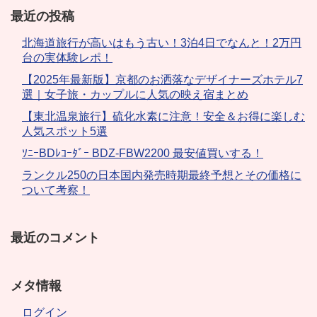
最近の投稿
北海道旅行が高いはもう古い！3泊4日でなんと！2万円
台の実体験レポ！
【2025年最新版】京都のお洒落なデザイナーズホテル7
選｜女子旅・カップルに人気の映え宿まとめ
【東北温泉旅行】硫化水素に注意！安全＆お得に楽しむ
人気スポット5選
ｿﾆｰBDﾚｺｰﾀﾞｰ BDZ-FBW2200 最安値買いする！
ランクル250の日本国内発売時期最終予想とその価格に
ついて考察！
最近のコメント
メタ情報
ログイン