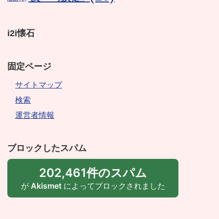
i2i懐石
固定ページ
サイトマップ
検索
運営者情報
ブロックしたスパム
202,461件のスパム
が
Akismet
によってブロックされました