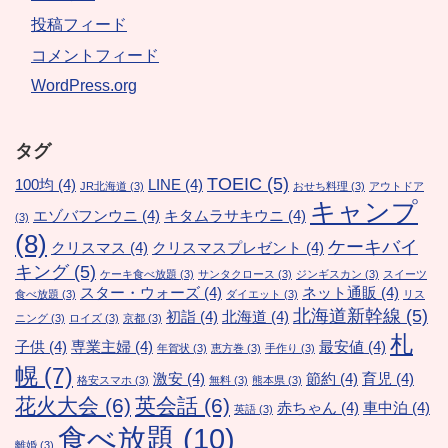
投稿フィード
コメントフィード
WordPress.org
タグ
TOEIC
(5)
100均
(4)
LINE
(4)
JR北海道
(3)
おせち料理
(3)
アウトドア
キャンプ
エゾバフンウニ
(4)
キタムラサキウニ
(4)
(3)
(8)
ケーキバイ
クリスマス
(4)
クリスマスプレゼント
(4)
キング
(5)
ケーキ食べ放題
(3)
サンタクロース
(3)
ジンギスカン
(3)
スイーツ
スター・ウォーズ
(4)
ネット通販
(4)
食べ放題
(3)
ダイエット
(3)
リス
北海道新幹線
(5)
初詣
(4)
北海道
(4)
ニング
(3)
ロイズ
(3)
京都
(3)
札
子供
(4)
専業主婦
(4)
最安値
(4)
年賀状
(3)
恵方巻
(3)
手作り
(3)
幌
(7)
激安
(4)
節約
(4)
育児
(4)
格安スマホ
(3)
無料
(3)
熊本県
(3)
花火大会
(6)
英会話
(6)
赤ちゃん
(4)
車中泊
(4)
英語
(3)
食べ放題
(10)
離婚
(3)