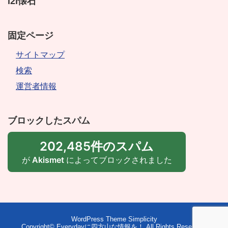
i2i懐石
固定ページ
サイトマップ
検索
運営者情報
ブロックしたスパム
202,485件のスパム
が
Akismet
によってブロックされました
WordPress Theme
Simplicity
Copyright©
Everydayに四方山な情報を！
All Rights Reserved.