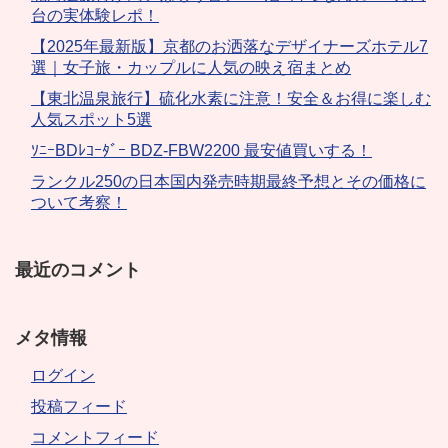
台の実体験レポ！
【2025年最新版】京都のお洒落なデザイナーズホテル7
選｜女子旅・カップルに人気の映え宿まとめ
【東北温泉旅行】硫化水素に注意！安全＆お得に楽しむ
人気スポット5選
ｿﾆｰBDﾚｺｰﾀﾞｰ BDZ-FBW2200 最安値買いする！
ランクル250の日本国内発売時期最終予想とその価格に
ついて考察！
最近のコメント
メタ情報
ログイン
投稿フィード
コメントフィード