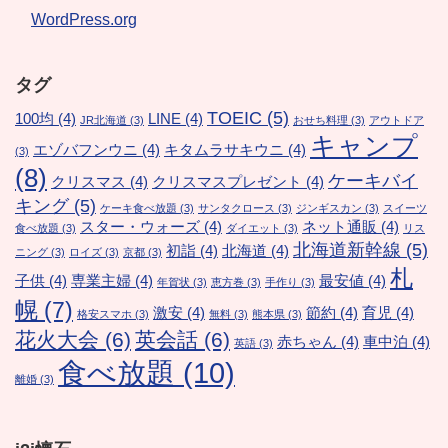
WordPress.org
タグ
TOEIC
(5)
100均
(4)
LINE
(4)
JR北海道
(3)
おせち料理
(3)
アウトドア
キャンプ
エゾバフンウニ
(4)
キタムラサキウニ
(4)
(3)
(8)
ケーキバイ
クリスマス
(4)
クリスマスプレゼント
(4)
キング
(5)
ケーキ食べ放題
(3)
サンタクロース
(3)
ジンギスカン
(3)
スイーツ
スター・ウォーズ
(4)
ネット通販
(4)
食べ放題
(3)
ダイエット
(3)
リス
北海道新幹線
(5)
初詣
(4)
北海道
(4)
ニング
(3)
ロイズ
(3)
京都
(3)
札
子供
(4)
専業主婦
(4)
最安値
(4)
年賀状
(3)
恵方巻
(3)
手作り
(3)
幌
(7)
激安
(4)
節約
(4)
育児
(4)
格安スマホ
(3)
無料
(3)
熊本県
(3)
花火大会
(6)
英会話
(6)
赤ちゃん
(4)
車中泊
(4)
英語
(3)
食べ放題
(10)
離婚
(3)