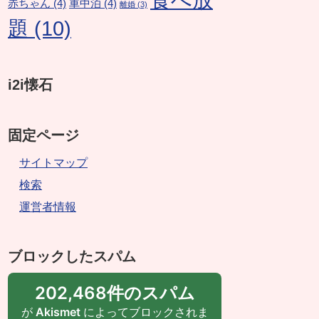
赤ちゃん
(4)
車中泊
(4)
離婚
(3)
題
(10)
i2i懐石
固定ページ
サイトマップ
検索
運営者情報
ブロックしたスパム
202,468件のスパム
が
Akismet
によってブロックされま