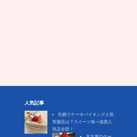
人気記事
札幌でケーキバイキング人気
実施店は？スイーツ食べ放題人
気店全部！
名古屋のケー