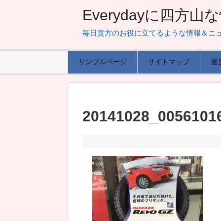
Everydayに四方
毎日貴方のお役に立てるような情報＆ニ
サンプルページ
サイトマップ
運
20141028_0056101