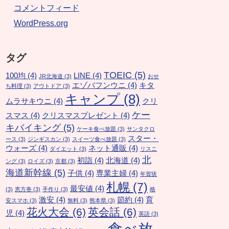
コメントフィード
WordPress.org
タグ
TOEIC
(5)
100均
(4)
LINE
(4)
JR北海道
(3)
おせ
エゾバフンウニ
(4)
キタ
ち料理
(3)
アウトドア
(3)
キャンプ
(8)
ムラサキウニ
(4)
クリ
ケー
スマス
(4)
クリスマスプレゼント
(4)
キバイキング
(5)
ケーキ食べ放題
(3)
サンタクロ
スター・
ース
(3)
ジンギスカン
(3)
スイーツ食べ放題
(3)
ウォーズ
(4)
ネット通販
(4)
ダイエット
(3)
リスニ
北
初詣
(4)
北海道
(4)
ング
(3)
ロイズ
(3)
京都
(3)
海道新幹線
(5)
子供
(4)
専業主婦
(4)
年賀状
札幌
(7)
最安値
(4)
(3)
恵方巻
(3)
手作り
(3)
格
激安
(4)
節約
(4)
育
安スマホ
(3)
無料
(3)
熊本県
(3)
花火大会
(6)
英会話
(6)
児
(4)
英語
(3)
食べ放