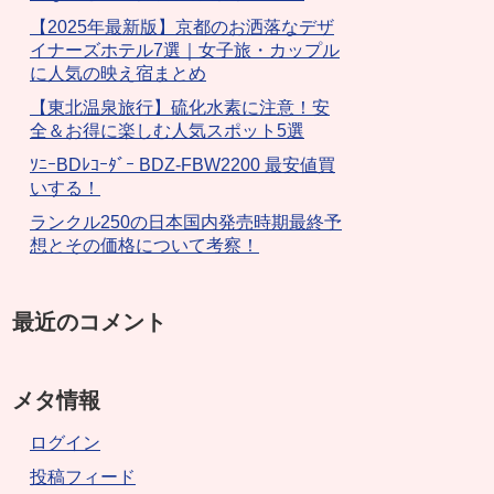
【2025年最新版】京都のお洒落なデザ
イナーズホテル7選｜女子旅・カップル
に人気の映え宿まとめ
【東北温泉旅行】硫化水素に注意！安
全＆お得に楽しむ人気スポット5選
ｿﾆｰBDﾚｺｰﾀﾞｰ BDZ-FBW2200 最安値買
いする！
ランクル250の日本国内発売時期最終予
想とその価格について考察！
最近のコメント
メタ情報
ログイン
投稿フィード