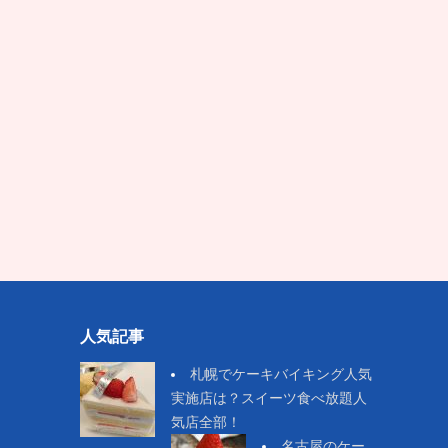
人気記事
札幌でケーキバイキング人気
実施店は？スイーツ食べ放題人
気店全部！
名古屋のケー