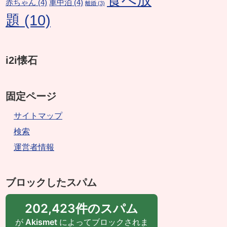
赤ちゃん
(4)
車中泊
(4)
離婚
(3)
題
(10)
i2i懐石
固定ページ
サイトマップ
検索
運営者情報
ブロックしたスパム
202,423件のスパム
が
Akismet
によってブロックされま