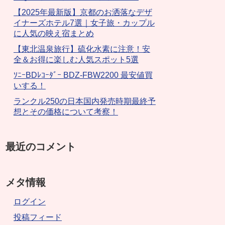
【2025年最新版】京都のお洒落なデザ
イナーズホテル7選｜女子旅・カップル
に人気の映え宿まとめ
【東北温泉旅行】硫化水素に注意！安
全＆お得に楽しむ人気スポット5選
ｿﾆｰBDﾚｺｰﾀﾞｰ BDZ-FBW2200 最安値買
いする！
ランクル250の日本国内発売時期最終予
想とその価格について考察！
最近のコメント
メタ情報
ログイン
投稿フィード