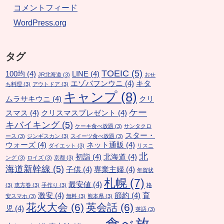
コメントフィード
WordPress.org
タグ
TOEIC
(5)
100均
(4)
LINE
(4)
JR北海道
(3)
おせ
エゾバフンウニ
(4)
キタ
ち料理
(3)
アウトドア
(3)
キャンプ
(8)
ムラサキウニ
(4)
クリ
ケー
スマス
(4)
クリスマスプレゼント
(4)
キバイキング
(5)
ケーキ食べ放題
(3)
サンタクロ
スター・
ース
(3)
ジンギスカン
(3)
スイーツ食べ放題
(3)
ウォーズ
(4)
ネット通販
(4)
ダイエット
(3)
リスニ
北
初詣
(4)
北海道
(4)
ング
(3)
ロイズ
(3)
京都
(3)
海道新幹線
(5)
子供
(4)
専業主婦
(4)
年賀状
札幌
(7)
最安値
(4)
(3)
恵方巻
(3)
手作り
(3)
格
激安
(4)
節約
(4)
育
安スマホ
(3)
無料
(3)
熊本県
(3)
花火大会
(6)
英会話
(6)
児
(4)
英語
(3)
食べ放