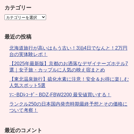
カテゴリー
最近の投稿
北海道旅行が高いはもう古い！3泊4日でなんと！2万円
台の実体験レポ！
【2025年最新版】京都のお洒落なデザイナーズホテル7
選｜女子旅・カップルに人気の映え宿まとめ
【東北温泉旅行】硫化水素に注意！安全＆お得に楽しむ
人気スポット5選
ｿﾆｰBDﾚｺｰﾀﾞｰ BDZ-FBW2200 最安値買いする！
ランクル250の日本国内発売時期最終予想とその価格に
ついて考察！
最近のコメント