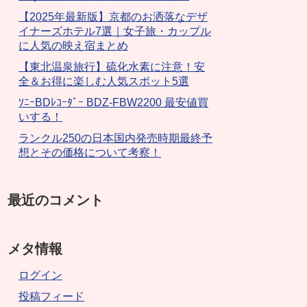
【2025年最新版】京都のお洒落なデザ
イナーズホテル7選｜女子旅・カップル
に人気の映え宿まとめ
【東北温泉旅行】硫化水素に注意！安
全＆お得に楽しむ人気スポット5選
ｿﾆｰBDﾚｺｰﾀﾞｰ BDZ-FBW2200 最安値買
いする！
ランクル250の日本国内発売時期最終予
想とその価格について考察！
最近のコメント
メタ情報
ログイン
投稿フィード