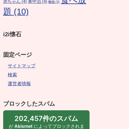
赤ちゃん
(4)
車中泊
(4)
離婚
(3)
題
(10)
i2i懐石
固定ページ
サイトマップ
検索
運営者情報
ブロックしたスパム
202,457件のスパム
が
Akismet
によってブロックされま