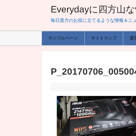
Everydayに四方
毎日貴方のお役に立てるような情報＆ニ
サンプルページ
サイトマップ
運
P_20170706_0050