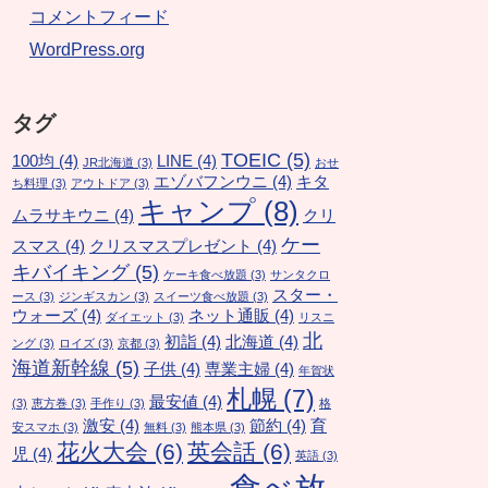
コメントフィード
WordPress.org
タグ
TOEIC
(5)
100均
(4)
LINE
(4)
JR北海道
(3)
おせ
エゾバフンウニ
(4)
キタ
ち料理
(3)
アウトドア
(3)
キャンプ
(8)
ムラサキウニ
(4)
クリ
ケー
スマス
(4)
クリスマスプレゼント
(4)
キバイキング
(5)
ケーキ食べ放題
(3)
サンタクロ
スター・
ース
(3)
ジンギスカン
(3)
スイーツ食べ放題
(3)
ウォーズ
(4)
ネット通販
(4)
ダイエット
(3)
リスニ
北
初詣
(4)
北海道
(4)
ング
(3)
ロイズ
(3)
京都
(3)
海道新幹線
(5)
子供
(4)
専業主婦
(4)
年賀状
札幌
(7)
最安値
(4)
(3)
恵方巻
(3)
手作り
(3)
格
激安
(4)
節約
(4)
育
安スマホ
(3)
無料
(3)
熊本県
(3)
花火大会
(6)
英会話
(6)
児
(4)
英語
(3)
食べ放