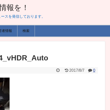
山な情報を！
ュースを発信しております。
営者情報
検索
04_vHDR_Auto
2017/8/7
0