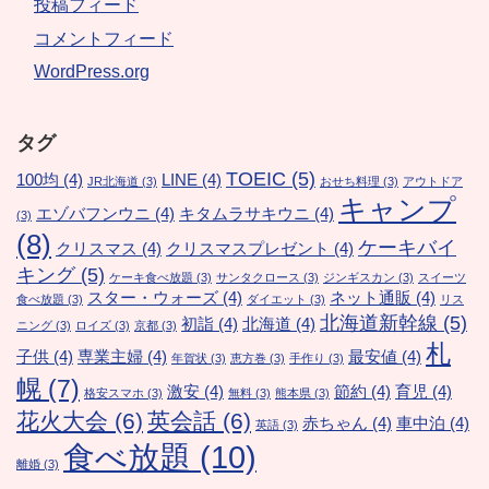
投稿フィード
コメントフィード
WordPress.org
タグ
TOEIC
(5)
100均
(4)
LINE
(4)
JR北海道
(3)
おせち料理
(3)
アウトドア
キャンプ
エゾバフンウニ
(4)
キタムラサキウニ
(4)
(3)
(8)
ケーキバイ
クリスマス
(4)
クリスマスプレゼント
(4)
キング
(5)
ケーキ食べ放題
(3)
サンタクロース
(3)
ジンギスカン
(3)
スイーツ
スター・ウォーズ
(4)
ネット通販
(4)
食べ放題
(3)
ダイエット
(3)
リス
北海道新幹線
(5)
初詣
(4)
北海道
(4)
ニング
(3)
ロイズ
(3)
京都
(3)
札
子供
(4)
専業主婦
(4)
最安値
(4)
年賀状
(3)
恵方巻
(3)
手作り
(3)
幌
(7)
激安
(4)
節約
(4)
育児
(4)
格安スマホ
(3)
無料
(3)
熊本県
(3)
花火大会
(6)
英会話
(6)
赤ちゃん
(4)
車中泊
(4)
英語
(3)
食べ放題
(10)
離婚
(3)