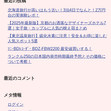
最近の投稿
北海道旅行が高いはもう古い！3泊4日でなんと！2万円
台の実体験レポ！
【2025年最新版】京都のお洒落なデザイナーズホテル7
選｜女子旅・カップルに人気の映え宿まとめ
【東北温泉旅行】硫化水素に注意！安全＆お得に楽しむ
人気スポット5選
ｿﾆｰBDﾚｺｰﾀﾞｰ BDZ-FBW2200 最安値買いする！
ランクル250の日本国内発売時期最終予想とその価格に
ついて考察！
最近のコメント
メタ情報
ログイン