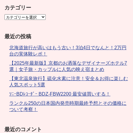
カテゴリー
最近の投稿
北海道旅行が高いはもう古い！3泊4日でなんと！2万円
台の実体験レポ！
【2025年最新版】京都のお洒落なデザイナーズホテル7
選｜女子旅・カップルに人気の映え宿まとめ
【東北温泉旅行】硫化水素に注意！安全＆お得に楽しむ
人気スポット5選
ｿﾆｰBDﾚｺｰﾀﾞｰ BDZ-FBW2200 最安値買いする！
ランクル250の日本国内発売時期最終予想とその価格に
ついて考察！
最近のコメント