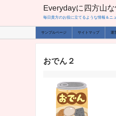
Everydayに四方
毎日貴方のお役に立てるような情報＆ニ
サンプルページ
サイトマップ
運
おでん２