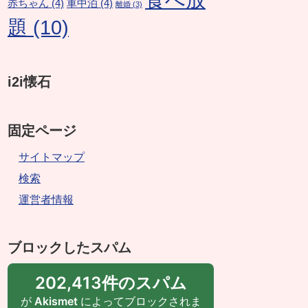
赤ちゃん
(4)
車中泊
(4)
離婚
(3)
題
(10)
i2i懐石
固定ページ
サイトマップ
検索
運営者情報
ブロックしたスパム
202,413件のスパム
が
Akismet
によってブロックされま