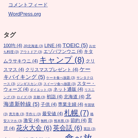
コメントフィード
WordPress.org
タグ
TOEIC
(5)
100均
(4)
LINE
(4)
JR北海道
(3)
おせ
エゾバフンウニ
(4)
キタ
ち料理
(3)
アウトドア
(3)
キャンプ
(8)
ムラサキウニ
(4)
クリ
ケー
スマス
(4)
クリスマスプレゼント
(4)
キバイキング
(5)
ケーキ食べ放題
(3)
サンタクロ
スター・
ース
(3)
ジンギスカン
(3)
スイーツ食べ放題
(3)
ウォーズ
(4)
ネット通販
(4)
ダイエット
(3)
リスニ
北
初詣
(4)
北海道
(4)
ング
(3)
ロイズ
(3)
京都
(3)
海道新幹線
(5)
子供
(4)
専業主婦
(4)
年賀状
札幌
(7)
最安値
(4)
(3)
恵方巻
(3)
手作り
(3)
格
激安
(4)
節約
(4)
育
安スマホ
(3)
無料
(3)
熊本県
(3)
花火大会
(6)
英会話
(6)
児
(4)
英語
(3)
食べ放