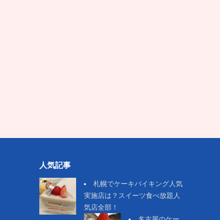
人気記事
札幌でケーキバイキング人気
実施店は？スイーツ食べ放題人
気店全部！
名古屋のケー