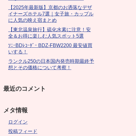
【2025年最新版】京都のお洒落なデザ
イナーズホテル7選｜女子旅・カップル
に人気の映え宿まとめ
【東北温泉旅行】硫化水素に注意！安
全＆お得に楽しむ人気スポット5選
ｿﾆｰBDﾚｺｰﾀﾞｰ BDZ-FBW2200 最安値買
いする！
ランクル250の日本国内発売時期最終予
想とその価格について考察！
最近のコメント
メタ情報
ログイン
投稿フィード