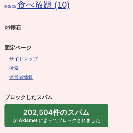
食べ放題
(10)
離婚
(3)
i2i懐石
固定ページ
サイトマップ
検索
運営者情報
ブロックしたスパム
202,504件のスパム
が
Akismet
によってブロックされました