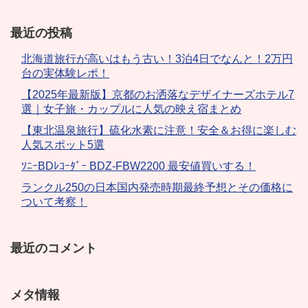
最近の投稿
北海道旅行が高いはもう古い！3泊4日でなんと！2万円
台の実体験レポ！
【2025年最新版】京都のお洒落なデザイナーズホテル7
選｜女子旅・カップルに人気の映え宿まとめ
【東北温泉旅行】硫化水素に注意！安全＆お得に楽しむ
人気スポット5選
ｿﾆｰBDﾚｺｰﾀﾞｰ BDZ-FBW2200 最安値買いする！
ランクル250の日本国内発売時期最終予想とその価格に
ついて考察！
最近のコメント
メタ情報