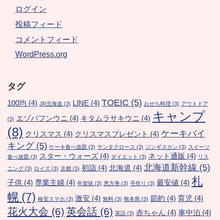
ログイン
投稿フィード
コメントフィード
WordPress.org
タグ
TOEIC
(5)
100均
(4)
LINE
(4)
JR北海道
(3)
おせち料理
(3)
アウトドア
キャンプ
エゾバフンウニ
(4)
キタムラサキウニ
(4)
(3)
(8)
ケーキバイ
クリスマス
(4)
クリスマスプレゼント
(4)
キング
(5)
ケーキ食べ放題
(3)
サンタクロース
(3)
ジンギスカン
(3)
スイーツ
スター・ウォーズ
(4)
ネット通販
(4)
食べ放題
(3)
ダイエット
(3)
リス
北海道新幹線
(5)
初詣
(4)
北海道
(4)
ニング
(3)
ロイズ
(3)
京都
(3)
札
子供
(4)
専業主婦
(4)
最安値
(4)
年賀状
(3)
恵方巻
(3)
手作り
(3)
幌
(7)
激安
(4)
節約
(4)
育児
(4)
格安スマホ
(3)
無料
(3)
熊本県
(3)
花火大会
(6)
英会話
(6)
赤ちゃん
(4)
車中泊
(4)
英語
(3)