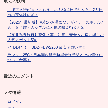
最近の投稿
北海道旅行が高いはもう古い！3泊4日でなんと！2万円
台の実体験レポ！
【2025年最新版】京都のお洒落なデザイナーズホテル7
選｜女子旅・カップルに人気の映え宿まとめ
【東北温泉旅行】硫化水素に注意！安全＆お得に楽しむ
人気スポット5選
ｿﾆｰBDﾚｺｰﾀﾞｰ BDZ-FBW2200 最安値買いする！
ランクル250の日本国内発売時期最終予想とその価格に
ついて考察！
最近のコメント
メタ情報
ログイン