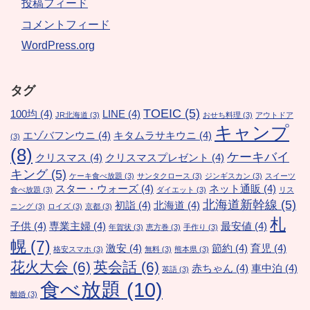
投稿フィード
コメントフィード
WordPress.org
タグ
TOEIC
(5)
100均
(4)
LINE
(4)
JR北海道
(3)
おせち料理
(3)
アウトドア
キャンプ
エゾバフンウニ
(4)
キタムラサキウニ
(4)
(3)
(8)
ケーキバイ
クリスマス
(4)
クリスマスプレゼント
(4)
キング
(5)
ケーキ食べ放題
(3)
サンタクロース
(3)
ジンギスカン
(3)
スイーツ
スター・ウォーズ
(4)
ネット通販
(4)
食べ放題
(3)
ダイエット
(3)
リス
北海道新幹線
(5)
初詣
(4)
北海道
(4)
ニング
(3)
ロイズ
(3)
京都
(3)
札
子供
(4)
専業主婦
(4)
最安値
(4)
年賀状
(3)
恵方巻
(3)
手作り
(3)
幌
(7)
激安
(4)
節約
(4)
育児
(4)
格安スマホ
(3)
無料
(3)
熊本県
(3)
花火大会
(6)
英会話
(6)
赤ちゃん
(4)
車中泊
(4)
英語
(3)
食べ放題
(10)
離婚
(3)