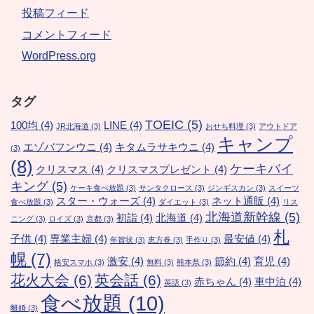
投稿フィード
コメントフィード
WordPress.org
タグ
TOEIC
(5)
100均
(4)
LINE
(4)
JR北海道
(3)
おせち料理
(3)
アウトドア
キャンプ
エゾバフンウニ
(4)
キタムラサキウニ
(4)
(3)
(8)
ケーキバイ
クリスマス
(4)
クリスマスプレゼント
(4)
キング
(5)
ケーキ食べ放題
(3)
サンタクロース
(3)
ジンギスカン
(3)
スイーツ
スター・ウォーズ
(4)
ネット通販
(4)
食べ放題
(3)
ダイエット
(3)
リス
北海道新幹線
(5)
初詣
(4)
北海道
(4)
ニング
(3)
ロイズ
(3)
京都
(3)
札
子供
(4)
専業主婦
(4)
最安値
(4)
年賀状
(3)
恵方巻
(3)
手作り
(3)
幌
(7)
激安
(4)
節約
(4)
育児
(4)
格安スマホ
(3)
無料
(3)
熊本県
(3)
花火大会
(6)
英会話
(6)
赤ちゃん
(4)
車中泊
(4)
英語
(3)
食べ放題
(10)
離婚
(3)