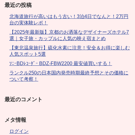
最近の投稿
北海道旅行が高いはもう古い！3泊4日でなんと！2万円
台の実体験レポ！
【2025年最新版】京都のお洒落なデザイナーズホテル7
選｜女子旅・カップルに人気の映え宿まとめ
【東北温泉旅行】硫化水素に注意！安全＆お得に楽しむ
人気スポット5選
ｿﾆｰBDﾚｺｰﾀﾞｰ BDZ-FBW2200 最安値買いする！
ランクル250の日本国内発売時期最終予想とその価格に
ついて考察！
最近のコメント
メタ情報
ログイン