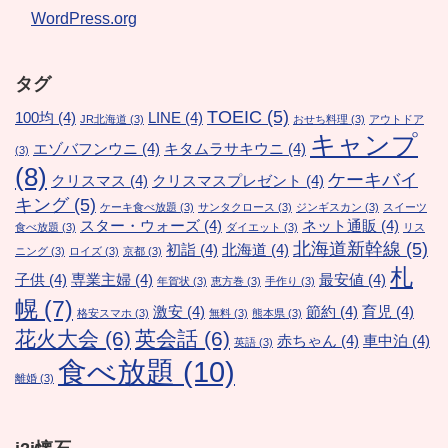
WordPress.org
タグ
TOEIC
(5)
100均
(4)
LINE
(4)
JR北海道
(3)
おせち料理
(3)
アウトドア
キャンプ
エゾバフンウニ
(4)
キタムラサキウニ
(4)
(3)
(8)
ケーキバイ
クリスマス
(4)
クリスマスプレゼント
(4)
キング
(5)
ケーキ食べ放題
(3)
サンタクロース
(3)
ジンギスカン
(3)
スイーツ
スター・ウォーズ
(4)
ネット通販
(4)
食べ放題
(3)
ダイエット
(3)
リス
北海道新幹線
(5)
初詣
(4)
北海道
(4)
ニング
(3)
ロイズ
(3)
京都
(3)
札
子供
(4)
専業主婦
(4)
最安値
(4)
年賀状
(3)
恵方巻
(3)
手作り
(3)
幌
(7)
激安
(4)
節約
(4)
育児
(4)
格安スマホ
(3)
無料
(3)
熊本県
(3)
花火大会
(6)
英会話
(6)
赤ちゃん
(4)
車中泊
(4)
英語
(3)
食べ放題
(10)
離婚
(3)