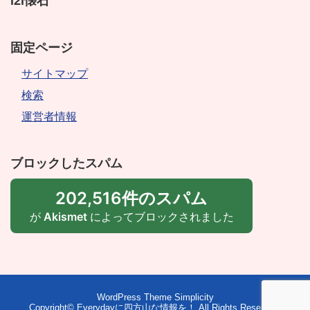
i2i懐石
固定ページ
サイトマップ
検索
運営者情報
ブロックしたスパム
202,516件のスパム
が
Akismet
によってブロックされました
WordPress Theme
Simplicity
Copyright©
Everydayに四方山な情報を！
All Rights Reserved.