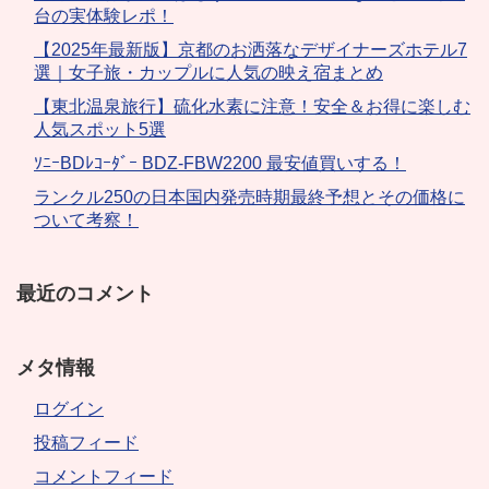
台の実体験レポ！
【2025年最新版】京都のお洒落なデザイナーズホテル7
選｜女子旅・カップルに人気の映え宿まとめ
【東北温泉旅行】硫化水素に注意！安全＆お得に楽しむ
人気スポット5選
ｿﾆｰBDﾚｺｰﾀﾞｰ BDZ-FBW2200 最安値買いする！
ランクル250の日本国内発売時期最終予想とその価格に
ついて考察！
最近のコメント
メタ情報
ログイン
投稿フィード
コメントフィード