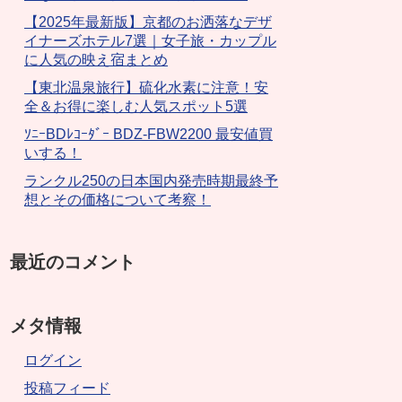
【2025年最新版】京都のお洒落なデザ
イナーズホテル7選｜女子旅・カップル
に人気の映え宿まとめ
【東北温泉旅行】硫化水素に注意！安
全＆お得に楽しむ人気スポット5選
ｿﾆｰBDﾚｺｰﾀﾞｰ BDZ-FBW2200 最安値買
いする！
ランクル250の日本国内発売時期最終予
想とその価格について考察！
最近のコメント
メタ情報
ログイン
投稿フィード