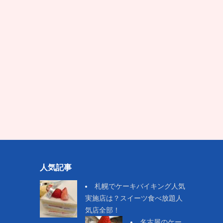
人気記事
札幌でケーキバイキング人気
実施店は？スイーツ食べ放題人
気店全部！
名古屋のケー