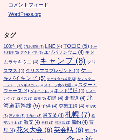
コメントフィード
WordPress.org
タグ
TOEIC
(5)
100均
(4)
LINE
(4)
JR北海道
(3)
おせ
エゾバフンウニ
(4)
キタ
ち料理
(3)
アウトドア
(3)
キャンプ
(8)
ムラサキウニ
(4)
クリ
ケー
スマス
(4)
クリスマスプレゼント
(4)
キバイキング
(5)
ケーキ食べ放題
(3)
サンタクロ
スター・
ース
(3)
ジンギスカン
(3)
スイーツ食べ放題
(3)
ウォーズ
(4)
ネット通販
(4)
ダイエット
(3)
リスニ
北
初詣
(4)
北海道
(4)
ング
(3)
ロイズ
(3)
京都
(3)
海道新幹線
(5)
子供
(4)
専業主婦
(4)
年賀状
札幌
(7)
最安値
(4)
(3)
恵方巻
(3)
手作り
(3)
格
激安
(4)
節約
(4)
育
安スマホ
(3)
無料
(3)
熊本県
(3)
花火大会
(6)
英会話
(6)
児
(4)
英語
(3)
食べ放