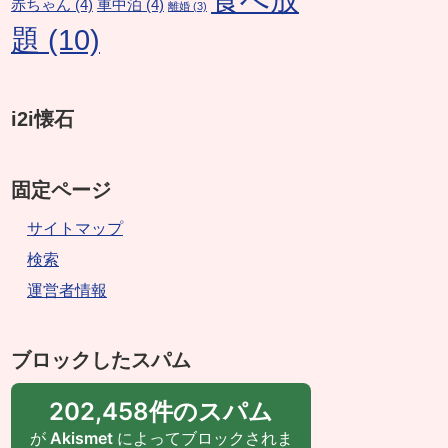
赤ちゃん
(4)
車中泊
(4)
離婚
(3)
題
(10)
i2i懐石
固定ページ
サイトマップ
検索
運営者情報
ブロックしたスパム
202,458件のスパム
が
Akismet
によってブロックされま