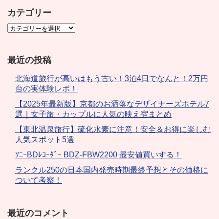
カテゴリー
最近の投稿
北海道旅行が高いはもう古い！3泊4日でなんと！2万円
台の実体験レポ！
【2025年最新版】京都のお洒落なデザイナーズホテル7
選｜女子旅・カップルに人気の映え宿まとめ
【東北温泉旅行】硫化水素に注意！安全＆お得に楽しむ
人気スポット5選
ｿﾆｰBDﾚｺｰﾀﾞｰ BDZ-FBW2200 最安値買いする！
ランクル250の日本国内発売時期最終予想とその価格に
ついて考察！
最近のコメント