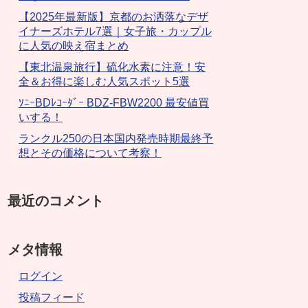
【2025年最新版】京都のお洒落なデザ
イナーズホテル7選｜女子旅・カップル
に人気の映え宿まとめ
【東北温泉旅行】硫化水素に注意！安
全＆お得に楽しむ人気スポット5選
ｿﾆｰBDﾚｺｰﾀﾞｰ BDZ-FBW2200 最安値買
いする！
ランクル250の日本国内発売時期最終予
想とその価格について考察！
最近のコメント
メタ情報
ログイン
投稿フィード