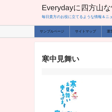
Everydayに四方
毎日貴方のお役に立てるような情報＆ニ
サンプルページ
サイトマップ
運
寒中見舞い