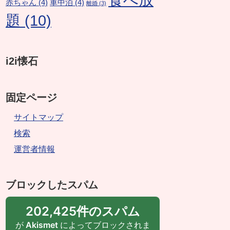
赤ちゃん
(4)
車中泊
(4)
離婚
(3)
題
(10)
i2i懐石
固定ページ
サイトマップ
検索
運営者情報
ブロックしたスパム
202,425件のスパム
が
Akismet
によってブロックされま