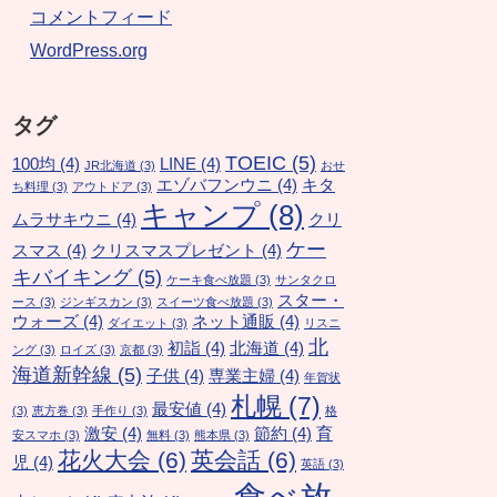
コメントフィード
WordPress.org
タグ
TOEIC
(5)
100均
(4)
LINE
(4)
JR北海道
(3)
おせ
エゾバフンウニ
(4)
キタ
ち料理
(3)
アウトドア
(3)
キャンプ
(8)
ムラサキウニ
(4)
クリ
ケー
スマス
(4)
クリスマスプレゼント
(4)
キバイキング
(5)
ケーキ食べ放題
(3)
サンタクロ
スター・
ース
(3)
ジンギスカン
(3)
スイーツ食べ放題
(3)
ウォーズ
(4)
ネット通販
(4)
ダイエット
(3)
リスニ
北
初詣
(4)
北海道
(4)
ング
(3)
ロイズ
(3)
京都
(3)
海道新幹線
(5)
子供
(4)
専業主婦
(4)
年賀状
札幌
(7)
最安値
(4)
(3)
恵方巻
(3)
手作り
(3)
格
激安
(4)
節約
(4)
育
安スマホ
(3)
無料
(3)
熊本県
(3)
花火大会
(6)
英会話
(6)
児
(4)
英語
(3)
食べ放