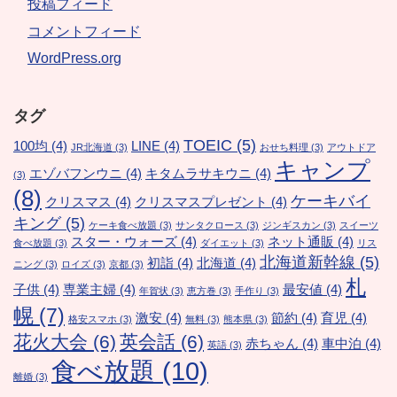
投稿フィード
コメントフィード
WordPress.org
タグ
TOEIC
(5)
100均
(4)
LINE
(4)
JR北海道
(3)
おせち料理
(3)
アウトドア
キャンプ
エゾバフンウニ
(4)
キタムラサキウニ
(4)
(3)
(8)
ケーキバイ
クリスマス
(4)
クリスマスプレゼント
(4)
キング
(5)
ケーキ食べ放題
(3)
サンタクロース
(3)
ジンギスカン
(3)
スイーツ
スター・ウォーズ
(4)
ネット通販
(4)
食べ放題
(3)
ダイエット
(3)
リス
北海道新幹線
(5)
初詣
(4)
北海道
(4)
ニング
(3)
ロイズ
(3)
京都
(3)
札
子供
(4)
専業主婦
(4)
最安値
(4)
年賀状
(3)
恵方巻
(3)
手作り
(3)
幌
(7)
激安
(4)
節約
(4)
育児
(4)
格安スマホ
(3)
無料
(3)
熊本県
(3)
花火大会
(6)
英会話
(6)
赤ちゃん
(4)
車中泊
(4)
英語
(3)
食べ放題
(10)
離婚
(3)