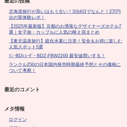
最近の投稿
北海道旅行が高いはもう古い！3泊4日でなんと！2万円
台の実体験レポ！
【2025年最新版】京都のお洒落なデザイナーズホテル7
選｜女子旅・カップルに人気の映え宿まとめ
【東北温泉旅行】硫化水素に注意！安全＆お得に楽しむ
人気スポット5選
ｿﾆｰBDﾚｺｰﾀﾞｰ BDZ-FBW2200 最安値買いする！
ランクル250の日本国内発売時期最終予想とその価格に
ついて考察！
最近のコメント
メタ情報
ログイン